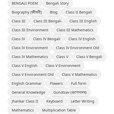
BENGALI POEM
Bengali Story
Biography (জীবনী)
Blog
Class II Bengali
Class III
Class III Bengali
Class III English
Class III Environment
Class III Mathematics
Class IV
Class IV Bengali
Class IV English
Class IV Environment
Class IV Environment Old
Class IV Mathematics
Class V
Class V Bengali
Class V English
Class V Environment
Class V Environment Old
Class V Mathematics
English Grammar
Flowers
Full form
General Knowledge
Gunotsav (গুণোৎসব)
Jhankar Class II
Keyboard
Letter Writing
Mathematics
Multiplication Table