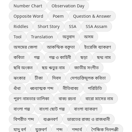
Number Chart
Observation Day
Opposite Word
Poem
Question & Answer
Riddles
Short Story
SSA
SSA Assam
Tool
Translation
অনুবাদ
অসম
অসমের জেলা
আকস্মিক বক্তৃতা
ইংরেজি ব্যাকরণ
কবিতা
গল্প
গল্প ও কাহিনী
ছড়া
ছদ্ম নাম
ছবি অংকন
ছয় ঋতুর নাম
জাতীয় সংগীত
ঝংকার
টীকা
দিবস
দেশভক্তিমূলক কবিতা
ধাঁধা
ধ্বন্যাত্মক শব্দ
নীতিবাক্য
পরিচিতি
পূরণ নামতার তালিকা
বাক্য রচনা
বারো মাসের নাম
বাংলা গল্প
বাংলা ছোট গল্প
বাংলা ব্যাকরণ
বিপরীত শব্দ
ব্যঞ্জনবর্ণ
ভারতের রাজ্য ও রাজধানী
যাদু বর্গ
যুক্তবর্ণ
শব্দ
শব্দার্থ
শৈক্ষিক দিনপঞ্জী