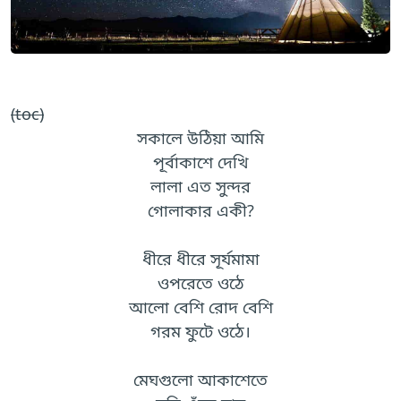
(toc)
সকালে উঠিয়া আমি
পূর্বাকাশে দেখি
লালা এত সুন্দর
গোলাকার একী?
ধীরে ধীরে সূর্যমামা
ওপরেতে ওঠে
আলো বেশি রোদ বেশি
গরম ফুটে ওঠে।
মেঘগুলো আকাশেতে