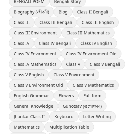
BENGALI POEM
Bengali Story
Biography (জীবনী)
Blog
Class II Bengali
Class III
Class III Bengali
Class III English
Class III Environment
Class III Mathematics
Class IV
Class IV Bengali
Class IV English
Class IV Environment
Class IV Environment Old
Class IV Mathematics
Class V
Class V Bengali
Class V English
Class V Environment
Class V Environment Old
Class V Mathematics
English Grammar
Flowers
Full form
General Knowledge
Gunotsav (গুণোৎসব)
Jhankar Class II
Keyboard
Letter Writing
Mathematics
Multiplication Table