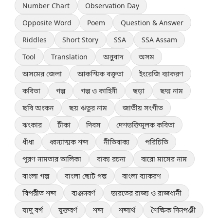
Number Chart
Observation Day
Opposite Word
Poem
Question & Answer
Riddles
Short Story
SSA
SSA Assam
Tool
Translation
অনুবাদ
অসম
অসমের জেলা
আকস্মিক বক্তৃতা
ইংরেজি ব্যাকরণ
কবিতা
গল্প
গল্প ও কাহিনী
ছড়া
ছদ্ম নাম
ছবি অংকন
ছয় ঋতুর নাম
জাতীয় সংগীত
ঝংকার
টীকা
দিবস
দেশভক্তিমূলক কবিতা
ধাঁধা
ধ্বন্যাত্মক শব্দ
নীতিবাক্য
পরিচিতি
পূরণ নামতার তালিকা
বাক্য রচনা
বারো মাসের নাম
বাংলা গল্প
বাংলা ছোট গল্প
বাংলা ব্যাকরণ
বিপরীত শব্দ
ব্যঞ্জনবর্ণ
ভারতের রাজ্য ও রাজধানী
যাদু বর্গ
যুক্তবর্ণ
শব্দ
শব্দার্থ
শৈক্ষিক দিনপঞ্জী