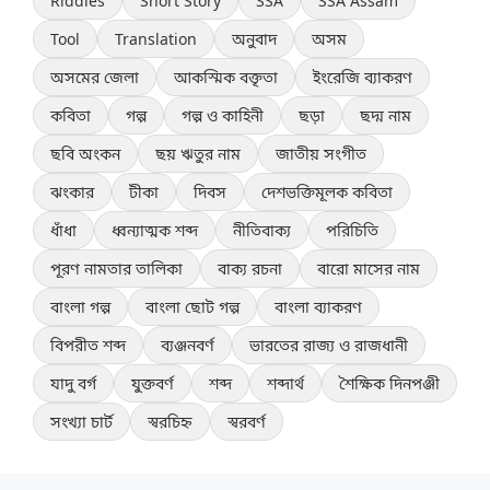
Riddles
Short Story
SSA
SSA Assam
Tool
Translation
অনুবাদ
অসম
অসমের জেলা
আকস্মিক বক্তৃতা
ইংরেজি ব্যাকরণ
কবিতা
গল্প
গল্প ও কাহিনী
ছড়া
ছদ্ম নাম
ছবি অংকন
ছয় ঋতুর নাম
জাতীয় সংগীত
ঝংকার
টীকা
দিবস
দেশভক্তিমূলক কবিতা
ধাঁধা
ধ্বন্যাত্মক শব্দ
নীতিবাক্য
পরিচিতি
পূরণ নামতার তালিকা
বাক্য রচনা
বারো মাসের নাম
বাংলা গল্প
বাংলা ছোট গল্প
বাংলা ব্যাকরণ
বিপরীত শব্দ
ব্যঞ্জনবর্ণ
ভারতের রাজ্য ও রাজধানী
যাদু বর্গ
যুক্তবর্ণ
শব্দ
শব্দার্থ
শৈক্ষিক দিনপঞ্জী
সংখ্যা চার্ট
স্বরচিহ্ন
স্বরবর্ণ