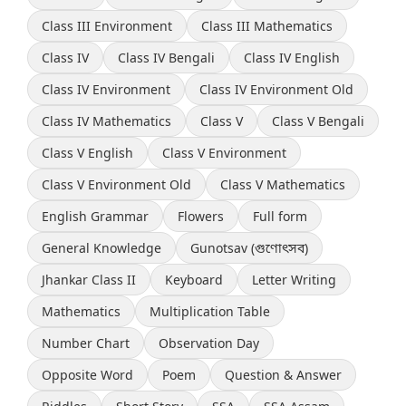
Class III Environment
Class III Mathematics
Class IV
Class IV Bengali
Class IV English
Class IV Environment
Class IV Environment Old
Class IV Mathematics
Class V
Class V Bengali
Class V English
Class V Environment
Class V Environment Old
Class V Mathematics
English Grammar
Flowers
Full form
General Knowledge
Gunotsav (গুণোৎসব)
Jhankar Class II
Keyboard
Letter Writing
Mathematics
Multiplication Table
Number Chart
Observation Day
Opposite Word
Poem
Question & Answer