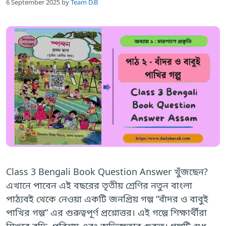
6 September 2025
by
Team D.B
Class 3 Bengali Book Question Answer খুঁজছেন?
এখানে পাবেন এই বছরের তৃতীয় শ্রেণির নতুন বাংলা
পাঠ্যবই থেকে নেওয়া একটি জনপ্রিয় গল্প “বাঁদর ও বাবুই
পাখির গল্প” এর গুরুত্বপূর্ণ প্রশ্নোত্তর। এই গল্পে শিক্ষার্থীরা
শিখবে বুদ্ধি, পরিশ্রম এবং অভিজ্ঞতার গুরুত্ব। গল্পটি শুধু