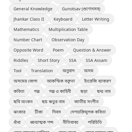
General Knowledge
Gunotsav (গুণোৎসব)
Jhankar Class II
Keyboard
Letter Writing
Mathematics
Multiplication Table
Number Chart
Observation Day
Opposite Word
Poem
Question & Answer
Riddles
Short Story
SSA
SSA Assam
Tool
Translation
অনুবাদ
অসম
অসমের জেলা
আকস্মিক বক্তৃতা
ইংরেজি ব্যাকরণ
কবিতা
গল্প
গল্প ও কাহিনী
ছড়া
ছদ্ম নাম
ছবি অংকন
ছয় ঋতুর নাম
জাতীয় সংগীত
ঝংকার
টীকা
দিবস
দেশভক্তিমূলক কবিতা
ধাঁধা
ধ্বন্যাত্মক শব্দ
নীতিবাক্য
পরিচিতি