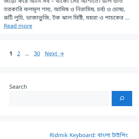
জড়ো করে আনি সব – থাকো সেই আশাতে। ডাল ভাত
তরকারি ফলমূল শস্য, আমিষ ও নিরামিষ, চর্ব্য ও চোষ্য,
রুটি লুচি, ভাজাভুজি, টক ঝাল মিষ্টি, ময়রা ও পাচকের …
Read more
Page
Page
Page
1
2
…
30
Next
→
Search
Ridmik Keyboard: বাংলা টাইপিং