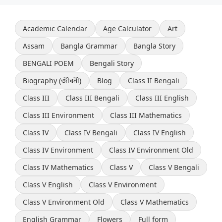
Academic Calendar
Age Calculator
Art
Assam
Bangla Grammar
Bangla Story
BENGALI POEM
Bengali Story
Biography (জীবনী)
Blog
Class II Bengali
Class III
Class III Bengali
Class III English
Class III Environment
Class III Mathematics
Class IV
Class IV Bengali
Class IV English
Class IV Environment
Class IV Environment Old
Class IV Mathematics
Class V
Class V Bengali
Class V English
Class V Environment
Class V Environment Old
Class V Mathematics
English Grammar
Flowers
Full form