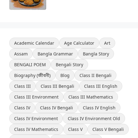
Academic Calendar
Age Calculator
Art
Assam
Bangla Grammar
Bangla Story
BENGALI POEM
Bengali Story
Biography (জীবনী)
Blog
Class II Bengali
Class III
Class III Bengali
Class III English
Class III Environment
Class III Mathematics
Class IV
Class IV Bengali
Class IV English
Class IV Environment
Class IV Environment Old
Class IV Mathematics
Class V
Class V Bengali