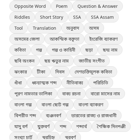
Opposite Word
Poem
Question & Answer
Riddles
Short Story
SSA
SSA Assam
Tool
Translation
অনুবাদ
অসম
অসমের জেলা
আকস্মিক বক্তৃতা
ইংরেজি ব্যাকরণ
কবিতা
গল্প
গল্প ও কাহিনী
ছড়া
ছদ্ম নাম
ছবি অংকন
ছয় ঋতুর নাম
জাতীয় সংগীত
ঝংকার
টীকা
দিবস
দেশভক্তিমূলক কবিতা
ধাঁধা
ধ্বন্যাত্মক শব্দ
নীতিবাক্য
পরিচিতি
পূরণ নামতার তালিকা
বাক্য রচনা
বারো মাসের নাম
বাংলা গল্প
বাংলা ছোট গল্প
বাংলা ব্যাকরণ
বিপরীত শব্দ
ব্যঞ্জনবর্ণ
ভারতের রাজ্য ও রাজধানী
যাদু বর্গ
যুক্তবর্ণ
শব্দ
শব্দার্থ
শৈক্ষিক দিনপঞ্জী
সংখ্যা চার্ট
স্বরচিহ্ন
স্বরবর্ণ