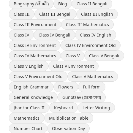
Biography (জীবনী)
Blog
Class II Bengali
Class III
Class III Bengali
Class III English
Class III Environment
Class III Mathematics
Class IV
Class IV Bengali
Class IV English
Class IV Environment
Class IV Environment Old
Class IV Mathematics
Class V
Class V Bengali
Class V English
Class V Environment
Class V Environment Old
Class V Mathematics
English Grammar
Flowers
Full form
General Knowledge
Gunotsav (গুণোৎসব)
Jhankar Class II
Keyboard
Letter Writing
Mathematics
Multiplication Table
Number Chart
Observation Day