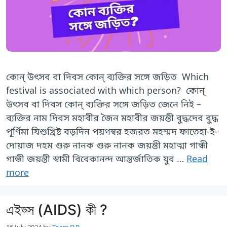
কোন্ উৎসব বা দিবস কোন্ ব্যক্তির সঙ্গে জড়িত Which
festival is associated with which person? কোন্
উৎসব বা দিবস কোন্ ব্যক্তির সঙ্গে জড়িত জেনে নিই –
ব্যক্তির নাম দিবস মহাবীর জৈন মহাবীর জয়ন্তী বুদ্ধদেব বুদ্ধ
পূর্ণিমা যিশুখ্রিষ্ট বড়দিন পয়গম্বর হজরত মহম্মদ ফাতেহা-ই-
দোয়াজ দহম গুরু নানক গুরু নানক জয়ন্তী মহাত্মা গান্ধী
গান্ধী জয়ন্তী স্বামী বিবেকানন্দ আন্তর্জাতিক যুব …
Read
more
এইড্স (AIDS) কী ?