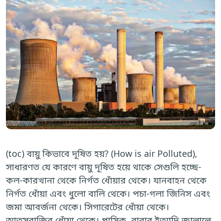
(toc) বায়ু কিভাবে দূষিত হয়? (How is air Polluted),
সাধারণত যে কারণে বায়ু দূষিত হয়ে থাকে সেগুলি হচ্ছে-
কল-কারখানা থেকে নির্গত ধোঁয়ার থেকে। যানবাহন থেকে
নির্গত ধোঁয়া এবং ধুলো বালি থেকে। পচা-গলা জিনিস এবং
জমা আবর্জনা থেকে। সিগারেটের ধোঁয়া থেকে।
আতসবাজির ধোঁয়া থেকে। প্লাসিক, রাবার ইত্যাদি জ্বালালে