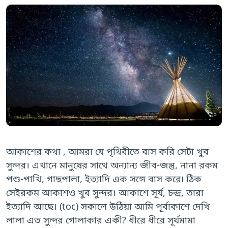
আকাশের কথা , আমরা যে পৃথিবীতে বাস করি সেটা খুব
সুন্দর। এখানে মানুষের সাথে অন্যান্য জীব-জন্তু, নানা রকম
পশু-পাখি, গাছপালা, ইত্যাদি এক সঙ্গে বাস করে৷ ঠিক
সেইরকম আকাশও খুব সুন্দর। আকাশে সূর্য, চন্দ্র, তারা
ইত্যাদি আছে। (toc) সকালে উঠিয়া আমি পূর্বাকাশে দেখি
লালা এত সুন্দর গোলাকার একী? ধীরে ধীরে সূর্যমামা