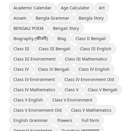
Academic Calendar
Age Calculator
Art
Assam
Bangla Grammar
Bangla Story
BENGALI POEM
Bengali Story
Biography (জীবনী)
Blog
Class II Bengali
Class III
Class III Bengali
Class III English
Class III Environment
Class III Mathematics
Class IV
Class IV Bengali
Class IV English
Class IV Environment
Class IV Environment Old
Class IV Mathematics
Class V
Class V Bengali
Class V English
Class V Environment
Class V Environment Old
Class V Mathematics
English Grammar
Flowers
Full form
General Knowledge
Gunotsav (গুণোৎসব)