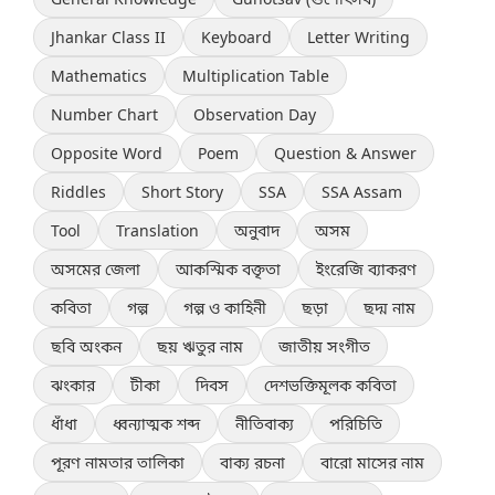
Jhankar Class II
Keyboard
Letter Writing
Mathematics
Multiplication Table
Number Chart
Observation Day
Opposite Word
Poem
Question & Answer
Riddles
Short Story
SSA
SSA Assam
Tool
Translation
অনুবাদ
অসম
অসমের জেলা
আকস্মিক বক্তৃতা
ইংরেজি ব্যাকরণ
কবিতা
গল্প
গল্প ও কাহিনী
ছড়া
ছদ্ম নাম
ছবি অংকন
ছয় ঋতুর নাম
জাতীয় সংগীত
ঝংকার
টীকা
দিবস
দেশভক্তিমূলক কবিতা
ধাঁধা
ধ্বন্যাত্মক শব্দ
নীতিবাক্য
পরিচিতি
পূরণ নামতার তালিকা
বাক্য রচনা
বারো মাসের নাম