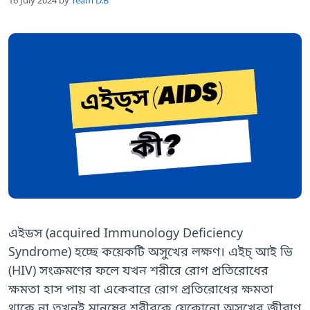
16 July 2024
by
Team D.B
এইডস (acquired Immunology Deficiency
Syndrome) হচ্ছে কয়েকটি অসুখের লক্ষণ। এইচ্ আই ভি
(HIV) সংক্রমণের ফলে যখন শরীরে রোগ প্রতিরোধের
ক্ষমতা হাস পায় বা একেবারে রোগ প্রতিরোধের ক্ষমতা
থাকে না তখনই মানুষের শরীরকে যেকোনো অসুখের জীবাণু