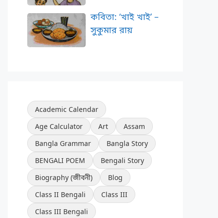
কবিতা: ‘খাই খাই’ –
সুকুমার রায়
Academic Calendar
Age Calculator
Art
Assam
Bangla Grammar
Bangla Story
BENGALI POEM
Bengali Story
Biography (জীবনী)
Blog
Class II Bengali
Class III
Class III Bengali