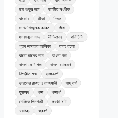
ছড়া
ছদ্ম নাম
ছবি অংকন
ছয় ঋতুর নাম
জাতীয় সংগীত
ঝংকার
টীকা
দিবস
দেশভক্তিমূলক কবিতা
ধাঁধা
ধ্বন্যাত্মক শব্দ
নীতিবাক্য
পরিচিতি
পূরণ নামতার তালিকা
বাক্য রচনা
বারো মাসের নাম
বাংলা গল্প
বাংলা ছোট গল্প
বাংলা ব্যাকরণ
বিপরীত শব্দ
ব্যঞ্জনবর্ণ
ভারতের রাজ্য ও রাজধানী
যাদু বর্গ
যুক্তবর্ণ
শব্দ
শব্দার্থ
শৈক্ষিক দিনপঞ্জী
সংখ্যা চার্ট
স্বরচিহ্ন
স্বরবর্ণ