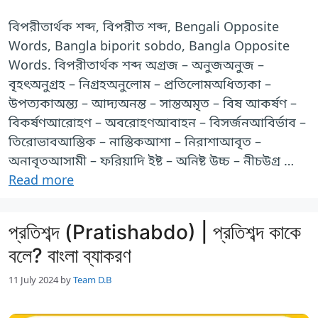
বিপরীতার্থক শব্দ, বিপরীত শব্দ, Bengali Opposite
Words, Bangla biporit sobdo, Bangla Opposite
Words. বিপরীতার্থক শব্দ অগ্রজ – অনুজঅনুজ –
বৃহৎঅনুগ্রহ – নিগ্রহঅনুলোম – প্রতিলোমঅধিত্যকা –
উপত্যকাঅন্ত্য – আদ্যঅনন্ত – সান্তঅমৃত – বিষ আকর্ষণ –
বিকর্ষণআরোহণ – অবরোহণআবাহন – বিসর্জনআবির্ভাব –
তিরোভাবআস্তিক – নাস্তিকআশা – নিরাশাআবৃত –
অনাবৃতআসামী – ফরিয়াদি ইষ্ট – অনিষ্ট উচ্চ – নীচউগ্র …
Read more
প্রতিশব্দ (Pratishabdo) | প্রতিশব্দ কাকে
বলে? বাংলা ব্যাকরণ
11 July 2024
by
Team D.B