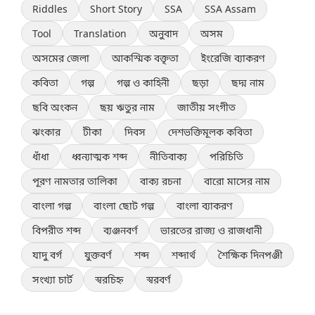
Riddles
Short Story
SSA
SSA Assam
Tool
Translation
অনুবাদ
অসম
অসমের জেলা
আকস্মিক বক্তৃতা
ইংরেজি ব্যাকরণ
কবিতা
গল্প
গল্প ও কাহিনী
ছড়া
ছদ্ম নাম
ছবি অংকন
ছয় ঋতুর নাম
জাতীয় সংগীত
ঝংকার
টীকা
দিবস
দেশভক্তিমূলক কবিতা
ধাঁধা
ধ্বন্যাত্মক শব্দ
নীতিবাক্য
পরিচিতি
পূরণ নামতার তালিকা
বাক্য রচনা
বারো মাসের নাম
বাংলা গল্প
বাংলা ছোট গল্প
বাংলা ব্যাকরণ
বিপরীত শব্দ
ব্যঞ্জনবর্ণ
ভারতের রাজ্য ও রাজধানী
যাদু বর্গ
যুক্তবর্ণ
শব্দ
শব্দার্থ
শৈক্ষিক দিনপঞ্জী
সংখ্যা চার্ট
স্বরচিহ্ন
স্বরবর্ণ