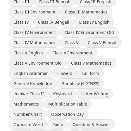
Class III
Class III Bengali
Class III English
Class III Environment
Class III Mathematics
Class IV
Class IV Bengali
Class IV English
Class IV Environment
Class IV Environment Old
Class IV Mathematics
Class V
Class V Bengali
Class V English
Class V Environment
Class V Environment Old
Class V Mathematics
English Grammar
Flowers
Full form
General Knowledge
Gunotsav (গুণোৎসব)
Jhankar Class II
Keyboard
Letter Writing
Mathematics
Multiplication Table
Number Chart
Observation Day
Opposite Word
Poem
Question & Answer