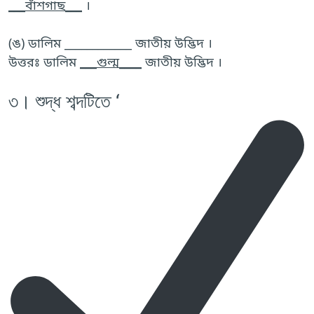
___বাঁশগাছ___
।
(ঙ) ডালিম ____________ জাতীয় উদ্ভিদ ।
উত্তরঃ ডালিম
___গুল্ম____
জাতীয় উদ্ভিদ ।
৩। শুদ্ধ শব্দটিতে ‘