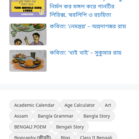
নির্মল কর মঙ্গল করে গানটির
লিরিক্স, স্বরলিপি ও রচয়িতা
কবিতা: ‘নেমন্তন্ন’ – অন্নদাশঙ্কর রায়
কবিতা: ‘খাই খাই’ – সুকুমার রায়
Academic Calendar
Age Calculator
Art
Assam
Bangla Grammar
Bangla Story
BENGALI POEM
Bengali Story
Biography (জীবনী)
Blog
Class II Bengali