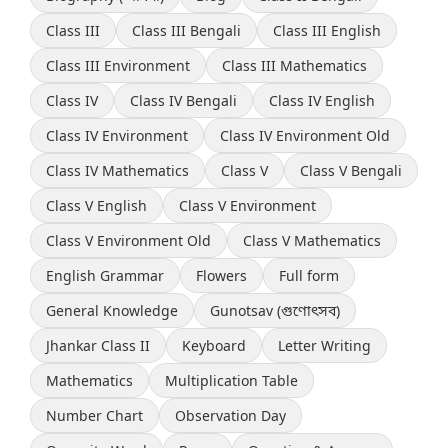
Class III
Class III Bengali
Class III English
Class III Environment
Class III Mathematics
Class IV
Class IV Bengali
Class IV English
Class IV Environment
Class IV Environment Old
Class IV Mathematics
Class V
Class V Bengali
Class V English
Class V Environment
Class V Environment Old
Class V Mathematics
English Grammar
Flowers
Full form
General Knowledge
Gunotsav (গুণোৎসব)
Jhankar Class II
Keyboard
Letter Writing
Mathematics
Multiplication Table
Number Chart
Observation Day