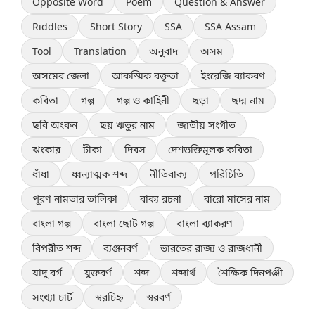
Opposite Word
Poem
Question & Answer
Riddles
Short Story
SSA
SSA Assam
Tool
Translation
অনুবাদ
অসম
অসমের জেলা
আকস্মিক বক্তৃতা
ইংরেজি ব্যাকরণ
কবিতা
গল্প
গল্প ও কাহিনী
ছড়া
ছদ্ম নাম
ছবি অংকন
ছয় ঋতুর নাম
জাতীয় সংগীত
ঝংকার
টীকা
দিবস
দেশভক্তিমূলক কবিতা
ধাঁধা
ধ্বন্যাত্মক শব্দ
নীতিবাক্য
পরিচিতি
পূরণ নামতার তালিকা
বাক্য রচনা
বারো মাসের নাম
বাংলা গল্প
বাংলা ছোট গল্প
বাংলা ব্যাকরণ
বিপরীত শব্দ
ব্যঞ্জনবর্ণ
ভারতের রাজ্য ও রাজধানী
যাদু বর্গ
যুক্তবর্ণ
শব্দ
শব্দার্থ
শৈক্ষিক দিনপঞ্জী
সংখ্যা চার্ট
স্বরচিহ্ন
স্বরবর্ণ