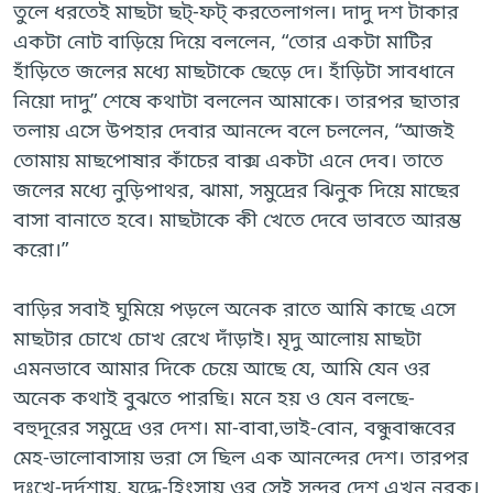
তুলে ধরতেই মাছটা ছট্-ফট্ করতেলাগল। দাদু দশ টাকার
একটা নোট বাড়িয়ে দিয়ে বললেন, “তোর একটা মাটির
হাঁড়িতে জলের মধ্যে মাছটাকে ছেড়ে দে। হাঁড়িটা সাবধানে
নিয়ো দাদু” শেষে কথাটা বললেন আমাকে। তারপর ছাতার
তলায় এসে উপহার দেবার আনন্দে বলে চললেন, “আজই
তোমায় মাছপোষার কাঁচের বাক্স একটা এনে দেব। তাতে
জলের মধ্যে নুড়িপাথর, ঝামা, সমুদ্রের ঝিনুক দিয়ে মাছের
বাসা বানাতে হবে। মাছটাকে কী খেতে দেবে ভাবতে আরম্ভ
করো।”
বাড়ির সবাই ঘুমিয়ে পড়লে অনেক রাতে আমি কাছে এসে
মাছটার চোখে চোখ রেখে দাঁড়াই। মৃদু আলোয় মাছটা
এমনভাবে আমার দিকে চেয়ে আছে যে, আমি যেন ওর
অনেক কথাই বুঝতে পারছি। মনে হয় ও যেন বলছে-
বহুদূরের সমুদ্রে ওর দেশ। মা-বাবা,ভাই-বোন, বন্ধুবান্ধবের
মেহ-ভালোবাসায় ভরা সে ছিল এক আনন্দের দেশ। তারপর
দুঃখে-দুর্দশায়, যুদ্ধে-হিংসায় ওর সেই সুন্দর দেশ এখন নরক।