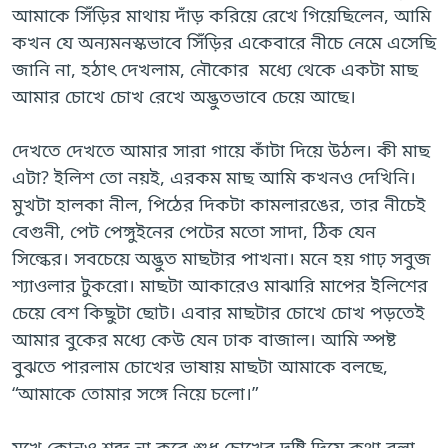
আমাকে সিঁড়ির মাথায় দাঁড় করিয়ে রেখে গিয়েছিলেন, আমি
কখন যে অন্যমনস্কভাবে সিঁড়ির একেবারে নীচে নেমে এসেছি
জানি না, হঠাৎ দেখলাম, নৌকোর মধ্যে থেকে একটা মাছ
আমার চোখে চোখ রেখে অদ্ভুতভাবে চেয়ে আছে।
দেখতে দেখতে আমার সারা গায়ে কাঁটা দিয়ে উঠল। কী মাছ
এটা? ইলিশ তো নয়ই, এরকম মাছ আমি কখনও দেখিনি।
মুখটা হালকা নীল, পিঠের দিকটা কামলারঙের, তার নীচেই
বেগুনী, পেট পেঙ্গুইনের পেটের মতো সাদা, ঠিক যেন
সিল্কের। সবচেয়ে অদ্ভুত মাছটার পাখনা। মনে হয় গাঢ় সবুজ
শ্যাওলার টুকরো। মাছটা আকারেও মাঝারি মাপের ইলিশের
চেয়ে বেশ কিছুটা ছোট। এবার মাছটার চোখে চোখ পড়তেই
আমার বুকের মধ্যে কেউ যেন ঢাক বাজাল। আমি স্পষ্ট
বুঝতে পারলাম চোখের ভাষায় মাছটা আমাকে বলছে,
“আমাকে তোমার সঙ্গে নিয়ে চলো।”
মুখে কোনও শব্দ না করে শুধু চোখের দৃষ্টি দিয়ে কথা বলা