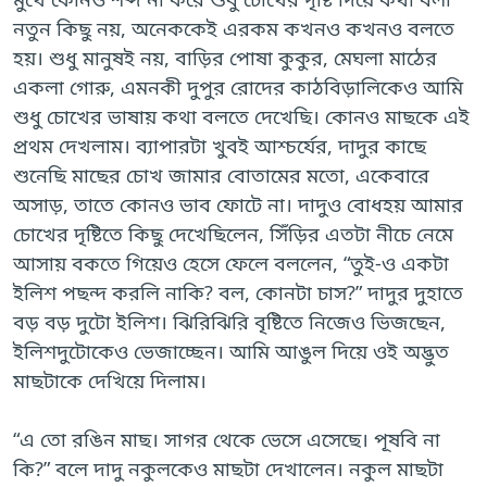
নতুন কিছু নয়, অনেককেই এরকম কখনও কখনও বলতে
হয়। শুধু মানুষই নয়, বাড়ির পোষা কুকুর, মেঘলা মাঠের
একলা গোরু, এমনকী দুপুর রোদের কাঠবিড়ালিকেও আমি
শুধু চোখের ভাষায় কথা বলতে দেখেছি। কোনও মাছকে এই
প্রথম দেখলাম। ব্যাপারটা খুবই আশ্চর্যের, দাদুর কাছে
শুনেছি মাছের চোখ জামার বোতামের মতো, একেবারে
অসাড়, তাতে কোনও ভাব ফোটে না। দাদুও বোধহয় আমার
চোখের দৃষ্টিতে কিছু দেখেছিলেন, সিঁড়ির এতটা নীচে নেমে
আসায় বকতে গিয়েও হেসে ফেলে বললেন, “তুই-ও একটা
ইলিশ পছন্দ করলি নাকি? বল, কোনটা চাস?” দাদুর দুহাতে
বড় বড় দুটো ইলিশ। ঝিরিঝিরি বৃষ্টিতে নিজেও ভিজছেন,
ইলিশদুটোকেও ভেজাচ্ছেন। আমি আঙুল দিয়ে ওই অদ্ভুত
মাছটাকে দেখিয়ে দিলাম।
“এ তো রঙিন মাছ। সাগর থেকে ভেসে এসেছে। পূষবি না
কি?” বলে দাদু নকুলকেও মাছটা দেখালেন। নকুল মাছটা