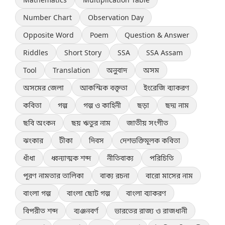
Number Chart
Observation Day
Opposite Word
Poem
Question & Answer
Riddles
Short Story
SSA
SSA Assam
Tool
Translation
অনুবাদ
অসম
অসমের জেলা
আকস্মিক বক্তৃতা
ইংরেজি ব্যাকরণ
কবিতা
গল্প
গল্প ও কাহিনী
ছড়া
ছদ্ম নাম
ছবি অংকন
ছয় ঋতুর নাম
জাতীয় সংগীত
ঝংকার
টীকা
দিবস
দেশভক্তিমূলক কবিতা
ধাঁধা
ধ্বন্যাত্মক শব্দ
নীতিবাক্য
পরিচিতি
পূরণ নামতার তালিকা
বাক্য রচনা
বারো মাসের নাম
বাংলা গল্প
বাংলা ছোট গল্প
বাংলা ব্যাকরণ
বিপরীত শব্দ
ব্যঞ্জনবর্ণ
ভারতের রাজ্য ও রাজধানী