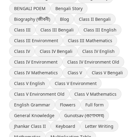
BENGALI POEM
Bengali Story
Biography (জীবনী)
Blog
Class II Bengali
Class III
Class III Bengali
Class III English
Class III Environment
Class III Mathematics
Class IV
Class IV Bengali
Class IV English
Class IV Environment
Class IV Environment Old
Class IV Mathematics
Class V
Class V Bengali
Class V English
Class V Environment
Class V Environment Old
Class V Mathematics
English Grammar
Flowers
Full form
General Knowledge
Gunotsav (গুণোৎসব)
Jhankar Class II
Keyboard
Letter Writing
Mathematics
Multiplication Table