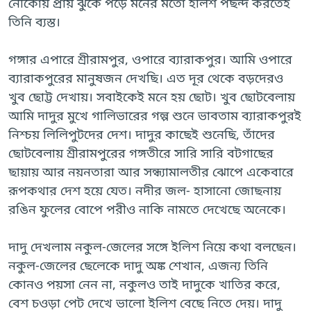
নৌকোয় প্রায় ঝুকে পড়ে মনের মতো ইলিশ পছন্দ করতেই
তিনি ব্যস্ত।
গঙ্গার এপারে শ্রীরামপুর, ওপারে ব্যারাকপুর। আমি ওপারে
ব্যারাকপুরের মানুষজন দেখছি। এত দূর থেকে বড়দেরও
খুব ছোট্ট দেখায়। সবাইকেই মনে হয় ছোট। খুব ছোটবেলায়
আমি দাদুর মুখে গালিভারের গল্প শুনে ভাবতাম ব্যারাকপুরই
নিশ্চয় লিলিপুটদের দেশ। দাদুর কাছেই শুনেছি, তাঁদের
ছোটবেলায় শ্রীরামপুরের গঙ্গতীরে সারি সারি বটগাছের
ছায়ায় আর নয়নতারা আর সন্ধ্যামালতীর ঝোপে একেবারে
রূপকথার দেশ হয়ে যেত। নদীর জল- হাসানো জোছনায়
রঙিন ফুলের বোপে পরীও নাকি নামতে দেখেছে অনেকে।
দাদু দেখলাম নকুল-জেলের সঙ্গে ইলিশ নিয়ে কথা বলছেন।
নকুল-জেলের ছেলেকে দাদু অঙ্ক শেখান, এজন্য তিনি
কোনও পয়সা নেন না, নকুলও তাই দাদুকে খাতির করে,
বেশ চওড়া পেট দেখে ভালো ইলিশ বেছে নিতে দেয়। দাদু