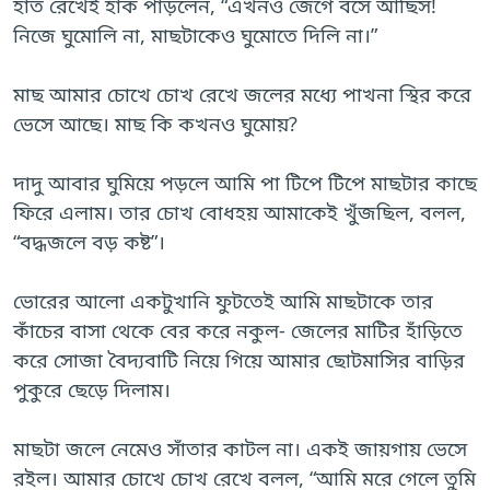
হাত রেখেই হাঁক পাড়লেন, “এখনও জেগে বসে আছিস!
নিজে ঘুমোলি না, মাছটাকেও ঘুমোতে দিলি না।”
মাছ আমার চোখে চোখ রেখে জলের মধ্যে পাখনা স্থির করে
ভেসে আছে। মাছ কি কখনও ঘুমোয়?
দাদু আবার ঘুমিয়ে পড়লে আমি পা টিপে টিপে মাছটার কাছে
ফিরে এলাম। তার চোখ বোধহয় আমাকেই খুঁজছিল, বলল,
“বদ্ধজলে বড় কষ্ট”।
ভোরের আলো একটুখানি ফুটতেই আমি মাছটাকে তার
কাঁচের বাসা থেকে বের করে নকুল- জেলের মাটির হাঁড়িতে
করে সোজা বৈদ্যবাটি নিয়ে গিয়ে আমার ছোটমাসির বাড়ির
পুকুরে ছেড়ে দিলাম।
মাছটা জলে নেমেও সাঁতার কাটল না। একই জায়গায় ভেসে
রইল। আমার চোখে চোখ রেখে বলল, “আমি মরে গেলে তুমি