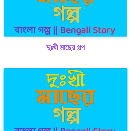
দুঃখী মাছের গল্প