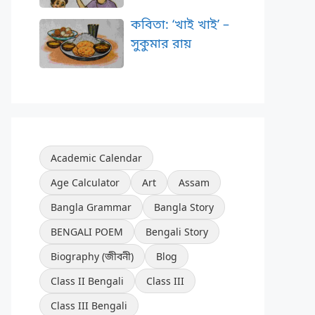
কবিতা: ‘খাই খাই’ –
সুকুমার রায়
Academic Calendar
Age Calculator
Art
Assam
Bangla Grammar
Bangla Story
BENGALI POEM
Bengali Story
Biography (জীবনী)
Blog
Class II Bengali
Class III
Class III Bengali