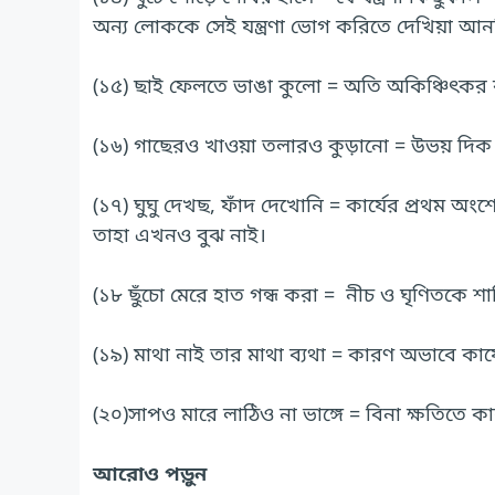
অন্য লোককে সেই যন্ত্রণা ভোগ করিতে দেখিয়া আনন
(১৫) ছাই ফেলতে ভাঙা কুলো = অতি অকিঞ্চিৎকর 
(১৬) গাছেরও খাওয়া তলারও কুড়ানো = উভয় দিক 
(১৭) ঘুঘু দেখছ, ফাঁদ দেখোনি = কার্যের প্রথম অংশ
তাহা এখনও বুঝ নাই।
(১৮ ছুঁচো মেরে হাত গন্ধ করা = নীচ ও ঘৃণিতকে শা
(১৯) মাথা নাই তার মাথা ব্যথা = কারণ অভাবে কা
(২০)সাপও মারে লাঠিও না ভাঙ্গে = বিনা ক্ষতিতে কার
আরোও পড়ুন