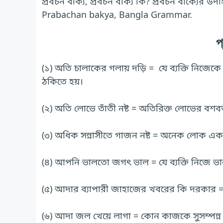
প্রবচন বাক্য, প্রবচন বাক্য কি? প্রবচন বাক্যের উদ
Prabachan bakya, Bangla Grammar.
প
(১) অতি চালাকের গলায় দড়ি = যে ব্যক্তি নিজেকে 
ঠকিতে হয়।
(২) অতি লোভে তাঁতী নষ্ট = অতিরিক্ত লোভের বশবর্ত
(৩) অধিক সন্নাসীতে গাজন নষ্ট = অনেক লোক একসঙ
(৪) আপনি ভালতো জগৎ ভাল = যে ব্যক্তি নিজে ভা
(৫) আদার ব্যাপারী জাহাজের খবরের কি দরকার =
(৬) আদা জল খেয়ে লাগা = কোন কাজকে সুসম্পন্ন ক