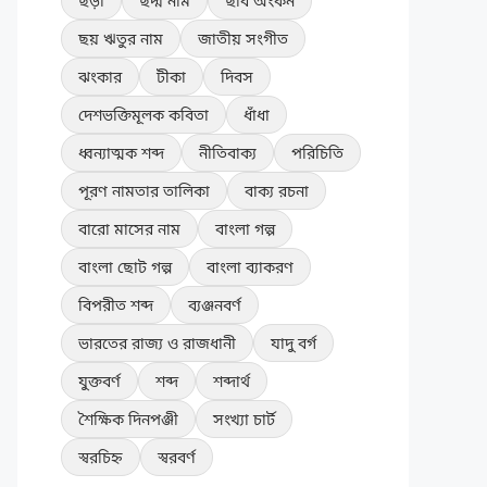
ছড়া
ছদ্ম নাম
ছবি অংকন
ছয় ঋতুর নাম
জাতীয় সংগীত
ঝংকার
টীকা
দিবস
দেশভক্তিমূলক কবিতা
ধাঁধা
ধ্বন্যাত্মক শব্দ
নীতিবাক্য
পরিচিতি
পূরণ নামতার তালিকা
বাক্য রচনা
বারো মাসের নাম
বাংলা গল্প
বাংলা ছোট গল্প
বাংলা ব্যাকরণ
বিপরীত শব্দ
ব্যঞ্জনবর্ণ
ভারতের রাজ্য ও রাজধানী
যাদু বর্গ
যুক্তবর্ণ
শব্দ
শব্দার্থ
শৈক্ষিক দিনপঞ্জী
সংখ্যা চার্ট
স্বরচিহ্ন
স্বরবর্ণ