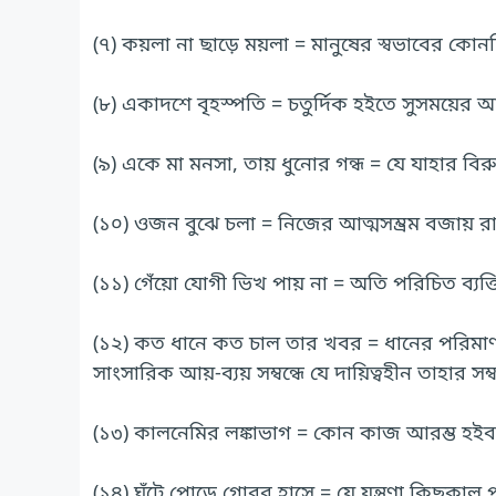
(৭) কয়লা না ছাড়ে ময়লা = মানুষের স্বভাবের কোনদ
(৮) একাদশে বৃহস্পতি = চতুর্দিক হইতে সুসময়ের
(৯) একে মা মনসা, তায় ধুনোর গন্ধ = যে যাহার বির
(১০) ওজন বুঝে চলা = নিজের আত্মসম্ভ্রম বজায় রা
(১১) গেঁয়ো যোগী ভিখ পায় না = অতি পরিচিত ব্যক্
(১২) কত ধানে কত চাল তার খবর = ধানের পরিমাণ 
সাংসারিক আয়-ব্যয় সম্বন্ধে যে দায়িত্বহীন তাহার সম্বন
(১৩) কালনেমির লঙ্কাভাগ = কোন কাজ আরম্ভ হইবার
(১৪) ঘুঁটে পোড়ে গোবর হাসে = যে যন্ত্রণা কিছুক