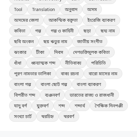
Tool
Translation
অনুবাদ
অসম
অসমের জেলা
আকস্মিক বক্তৃতা
ইংরেজি ব্যাকরণ
কবিতা
গল্প
গল্প ও কাহিনী
ছড়া
ছদ্ম নাম
ছবি অংকন
ছয় ঋতুর নাম
জাতীয় সংগীত
ঝংকার
টীকা
দিবস
দেশভক্তিমূলক কবিতা
ধাঁধা
ধ্বন্যাত্মক শব্দ
নীতিবাক্য
পরিচিতি
পূরণ নামতার তালিকা
বাক্য রচনা
বারো মাসের নাম
বাংলা গল্প
বাংলা ছোট গল্প
বাংলা ব্যাকরণ
বিপরীত শব্দ
ব্যঞ্জনবর্ণ
ভারতের রাজ্য ও রাজধানী
যাদু বর্গ
যুক্তবর্ণ
শব্দ
শব্দার্থ
শৈক্ষিক দিনপঞ্জী
সংখ্যা চার্ট
স্বরচিহ্ন
স্বরবর্ণ