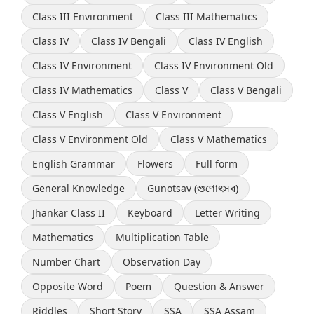
Class III Environment
Class III Mathematics
Class IV
Class IV Bengali
Class IV English
Class IV Environment
Class IV Environment Old
Class IV Mathematics
Class V
Class V Bengali
Class V English
Class V Environment
Class V Environment Old
Class V Mathematics
English Grammar
Flowers
Full form
General Knowledge
Gunotsav (গুণোৎসব)
Jhankar Class II
Keyboard
Letter Writing
Mathematics
Multiplication Table
Number Chart
Observation Day
Opposite Word
Poem
Question & Answer
Riddles
Short Story
SSA
SSA Assam