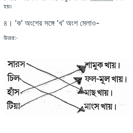
হয়।
৪। ‘ক’ অংশের সঙ্গে ‘খ’ অংশ মেলাও-
উত্তর:-