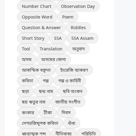
Number Chart
Observation Day
Opposite Word
Poem
Question & Answer
Riddles
Short Story
SSA
SSA Assam
Tool
Translation
অনুবাদ
অসম
অসমের জেলা
আকস্মিক বক্তৃতা
ইংরেজি ব্যাকরণ
কবিতা
গল্প
গল্প ও কাহিনী
ছড়া
ছদ্ম নাম
ছবি অংকন
ছয় ঋতুর নাম
জাতীয় সংগীত
ঝংকার
টীকা
দিবস
দেশভক্তিমূলক কবিতা
ধাঁধা
ধ্বন্যাত্মক শব্দ
নীতিবাক্য
পরিচিতি