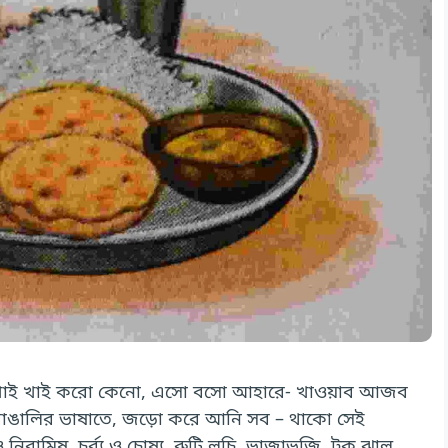
খাই খাই খাই করো কেনো, এসো বসো আহারে- খাওয়াব আজব
 বাঙালির ভাষাতে, জড়ো করে আনি সব – থাকো সেই
ামিষ, চর্ব্য ও চোষ্য, রুটি লুচি, ভাজাভুজি, টক ঝাল