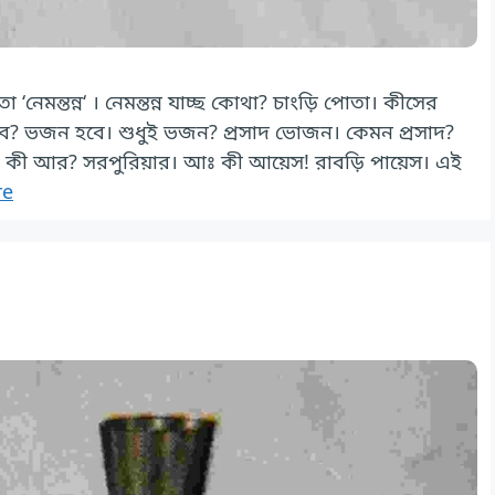
‘নেমন্তন্ন‘ । নেমন্তন্ন যাচ্ছ কোথা? চাংড়ি পোতা। কীসের
র তবে? ভজন হবে। শুধুই ভজন? প্রসাদ ভোজন। কেমন প্রসাদ?
্ছে কী আর? সরপুরিয়ার। আঃ কী আয়েস! রাবড়ি পায়েস। এই
re