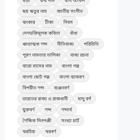
ছড়া
ছদ্ম নাম
ছবি অংকন
ছয় ঋতুর নাম
জাতীয় সংগীত
ঝংকার
টীকা
দিবস
দেশভক্তিমূলক কবিতা
ধাঁধা
ধ্বন্যাত্মক শব্দ
নীতিবাক্য
পরিচিতি
পূরণ নামতার তালিকা
বাক্য রচনা
বারো মাসের নাম
বাংলা গল্প
বাংলা ছোট গল্প
বাংলা ব্যাকরণ
বিপরীত শব্দ
ব্যঞ্জনবর্ণ
ভারতের রাজ্য ও রাজধানী
যাদু বর্গ
যুক্তবর্ণ
শব্দ
শব্দার্থ
শৈক্ষিক দিনপঞ্জী
সংখ্যা চার্ট
স্বরচিহ্ন
স্বরবর্ণ