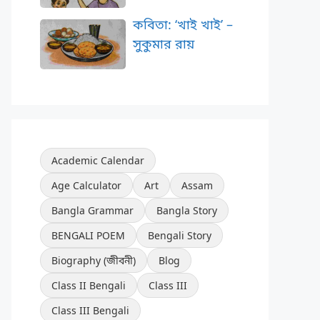
কবিতা: ‘খাই খাই’ –
সুকুমার রায়
Academic Calendar
Age Calculator
Art
Assam
Bangla Grammar
Bangla Story
BENGALI POEM
Bengali Story
Biography (জীবনী)
Blog
Class II Bengali
Class III
Class III Bengali