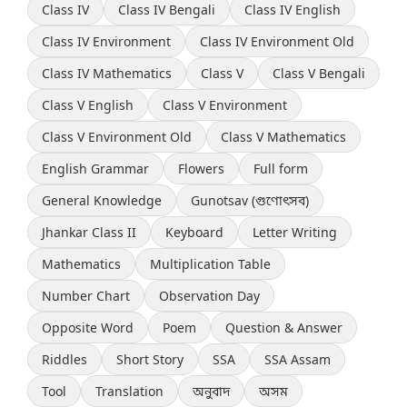
Class IV
Class IV Bengali
Class IV English
Class IV Environment
Class IV Environment Old
Class IV Mathematics
Class V
Class V Bengali
Class V English
Class V Environment
Class V Environment Old
Class V Mathematics
English Grammar
Flowers
Full form
General Knowledge
Gunotsav (গুণোৎসব)
Jhankar Class II
Keyboard
Letter Writing
Mathematics
Multiplication Table
Number Chart
Observation Day
Opposite Word
Poem
Question & Answer
Riddles
Short Story
SSA
SSA Assam
Tool
Translation
অনুবাদ
অসম