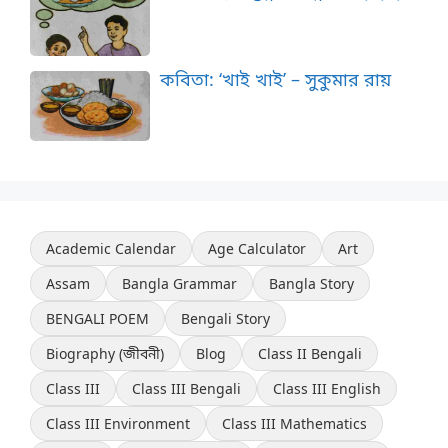
কবিতা: ‘খাই খাই’ – সুকুমার রায়
Academic Calendar
Age Calculator
Art
Assam
Bangla Grammar
Bangla Story
BENGALI POEM
Bengali Story
Biography (জীবনী)
Blog
Class II Bengali
Class III
Class III Bengali
Class III English
Class III Environment
Class III Mathematics