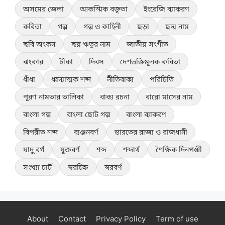
অসমের জেলা
আকস্মিক বক্তৃতা
ইংরেজি ব্যাকরণ
কবিতা
গল্প
গল্প ও কাহিনী
ছড়া
ছদ্ম নাম
ছবি অংকন
ছয় ঋতুর নাম
জাতীয় সংগীত
ঝংকার
টীকা
দিবস
দেশভক্তিমূলক কবিতা
ধাঁধা
ধ্বন্যাত্মক শব্দ
নীতিবাক্য
পরিচিতি
পূরণ নামতার তালিকা
বাক্য রচনা
বারো মাসের নাম
বাংলা গল্প
বাংলা ছোট গল্প
বাংলা ব্যাকরণ
বিপরীত শব্দ
ব্যঞ্জনবর্ণ
ভারতের রাজ্য ও রাজধানী
যাদু বর্গ
যুক্তবর্ণ
শব্দ
শব্দার্থ
শৈক্ষিক দিনপঞ্জী
সংখ্যা চার্ট
স্বরচিহ্ন
স্বরবর্ণ
About
Contact
Privacy Policy
Term of use