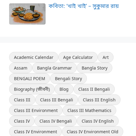
কবিতা: ‘খাই খাই’ – সুকুমার রায়
Academic Calendar
Age Calculator
Art
Assam
Bangla Grammar
Bangla Story
BENGALI POEM
Bengali Story
Biography (জীবনী)
Blog
Class II Bengali
Class III
Class III Bengali
Class III English
Class III Environment
Class III Mathematics
Class IV
Class IV Bengali
Class IV English
Class IV Environment
Class IV Environment Old