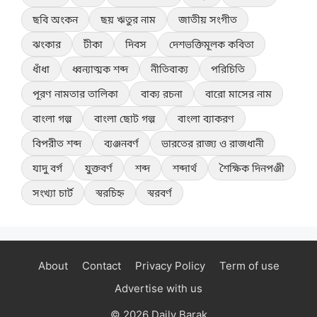
ছবি অংকন
ছয় ঋতুর নাম
জাতীয় সংগীত
ঝংকার
টীকা
দিবস
দেশভক্তিমূলক কবিতা
ধাঁধা
ধ্বন্যাত্মক শব্দ
নীতিবাক্য
পরিচিতি
পূরণ নামতার তালিকা
বাক্য রচনা
বারো মাসের নাম
বাংলা গল্প
বাংলা ছোট গল্প
বাংলা ব্যাকরণ
বিপরীত শব্দ
ব্যঞ্জনবর্ণ
ভারতের রাজ্য ও রাজধানী
যাদু বর্গ
যুক্তবর্ণ
শব্দ
শব্দার্থ
শৈক্ষিক দিনপঞ্জী
সংখ্যা চার্ট
স্বরচিহ্ন
স্বরবর্ণ
About
Contact
Privacy Policy
Term of use
Advertise with us
© 2026 Daily Barak