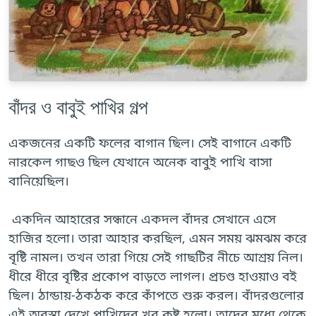
বাঁদর ও বাবুই পাখির গল্প
একজনের একটি ফলের বাগান ছিল। সেই বাগানে একটি
নারকেল গাছও ছিল যেখানে অনেক বাবুই পাখি বাসা
বানিয়েছিল।
একদিন আহারের সন্ধানে একদল বাঁদর সেখানে এসে
হাজির হলো। তারা আহার করছিল, এমন সময় ঝমঝম করে
বৃষ্টি নামল। তখন তারা গিয়ে সেই গাছটির নীচে আশ্রয় নিল।
ধীরে ধীরে বৃষ্টির প্রকোপ বাড়তে লাগল। প্রচণ্ড হাওয়াও বই
ছিল। ঠান্ডায়-ঠকঠক করে কাঁপতে শুরু করল। বাঁদরগুলোর
এই অবস্থা দেখে পাখিদের খুব কষ্ট হলো। তাদের মধ্যে থেকে