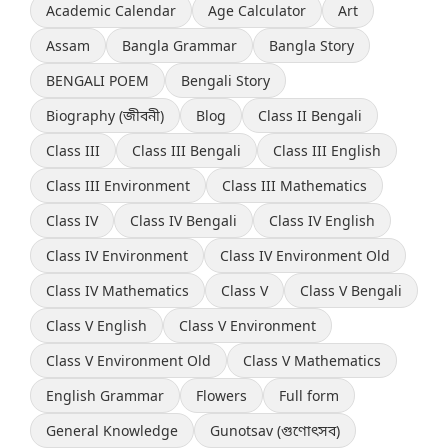
Academic Calendar
Age Calculator
Art
Assam
Bangla Grammar
Bangla Story
BENGALI POEM
Bengali Story
Biography (জীবনী)
Blog
Class II Bengali
Class III
Class III Bengali
Class III English
Class III Environment
Class III Mathematics
Class IV
Class IV Bengali
Class IV English
Class IV Environment
Class IV Environment Old
Class IV Mathematics
Class V
Class V Bengali
Class V English
Class V Environment
Class V Environment Old
Class V Mathematics
English Grammar
Flowers
Full form
General Knowledge
Gunotsav (গুণোৎসব)