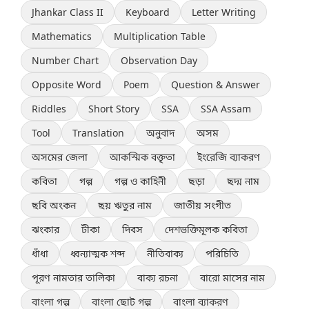
Jhankar Class II
Keyboard
Letter Writing
Mathematics
Multiplication Table
Number Chart
Observation Day
Opposite Word
Poem
Question & Answer
Riddles
Short Story
SSA
SSA Assam
Tool
Translation
অনুবাদ
অসম
অসমের জেলা
আকস্মিক বক্তৃতা
ইংরেজি ব্যাকরণ
কবিতা
গল্প
গল্প ও কাহিনী
ছড়া
ছদ্ম নাম
ছবি অংকন
ছয় ঋতুর নাম
জাতীয় সংগীত
ঝংকার
টীকা
দিবস
দেশভক্তিমূলক কবিতা
ধাঁধা
ধ্বন্যাত্মক শব্দ
নীতিবাক্য
পরিচিতি
পূরণ নামতার তালিকা
বাক্য রচনা
বারো মাসের নাম
বাংলা গল্প
বাংলা ছোট গল্প
বাংলা ব্যাকরণ