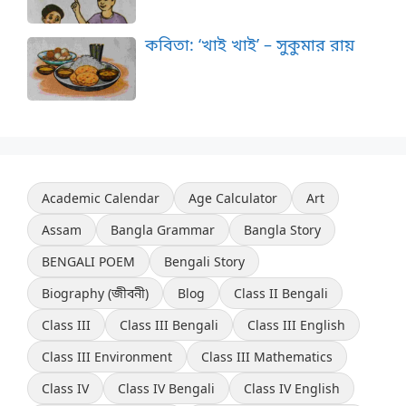
কবিতা: ‘খাই খাই’ – সুকুমার রায়
Academic Calendar
Age Calculator
Art
Assam
Bangla Grammar
Bangla Story
BENGALI POEM
Bengali Story
Biography (জীবনী)
Blog
Class II Bengali
Class III
Class III Bengali
Class III English
Class III Environment
Class III Mathematics
Class IV
Class IV Bengali
Class IV English