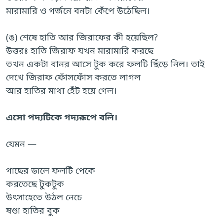
মারামারি ও গর্জনে বনটা কেঁপে উঠেছিল।
(ঙ) শেষে হাতি আর জিরাফের কী হয়েছিল?
উত্তরঃ হাতি জিরাফ যখন মারামারি করছে
তখন একটা বানর আসে টুক করে ফলটি ছিঁড়ে নিল। তাই
দেখে জিরাফ ফোঁসফোঁস করতে লাগল
আর হাতির মাথা হেঁট হয়ে গেল।
এসো পদ্যটিকে গদ্যরূপে বলি।
যেমন —
গাছের ডালে ফলটি পেকে
করতেছে টুকটুক
উৎসাহেতে উঠল নেচে
ষণ্ডা হাতির বুক