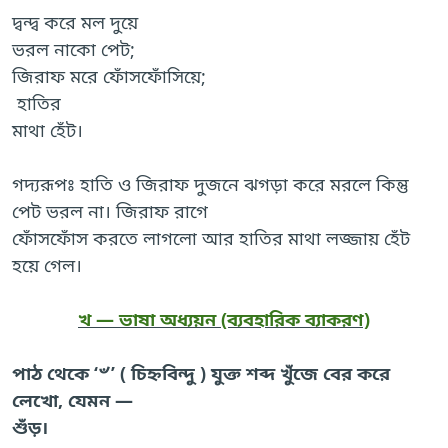
দ্বন্দ্ব করে মল দুয়ে
ভরল নাকো পেট;
জিরাফ মরে ফোঁসফোঁসিয়ে;
হাতির
মাথা হেঁট।
গদ্যরূপঃ হাতি ও জিরাফ দুজনে ঝগড়া করে মরলে কিন্তু
পেট ভরল না। জিরাফ রাগে
ফোঁসফোঁস করতে লাগলো আর হাতির মাথা লজ্জায় হেঁট
হয়ে গেল।
খ — ভাষা অধ্যয়ন (ব্যবহারিক ব্যাকরণ)
পাঠ থেকে ‘৺’ ( চিহ্নবিন্দু ) যুক্ত শব্দ খুঁজে বের করে
লেখো, যেমন —
শুঁড়।