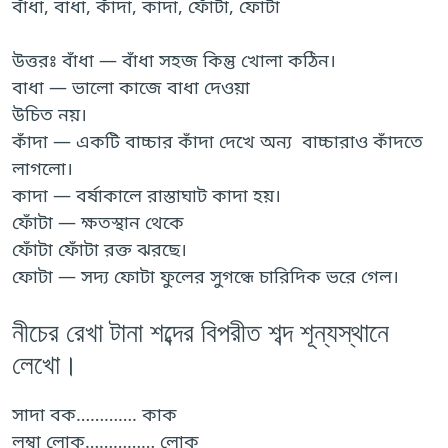
বাঁধা, বাধা, কাঁদা, কাদা, ফোঁটা, ফোটা
উত্তরঃ বাঁধা — বাঁধা সহজ কিন্তু খোলা কঠিন।
বাধা — ভালো কাজে বাধা দেওয়া
উচিত নয়।
কাঁদা — একটি বাচ্চার কাঁদা দেখে অন্য বাচ্চারাও কাঁদতে
লাগলো।
কাদা — বর্ষাকালে রাস্তাঘাট কাদা হয়।
ফোঁটা — ক্ষতস্থান থেকে
ফোঁটা ফোঁটা রক্ত ঝরছে।
ফোটা — সদ্য ফোটা ফুলের সুগন্ধে চারিদিক ভরে গেল।
নীচের রেখা টানা শব্দের বিপরীত শব্দ শূন্যস্থানে
লেখো।
সাদা বক…………. কাক
লম্বা লোক…………… লোক