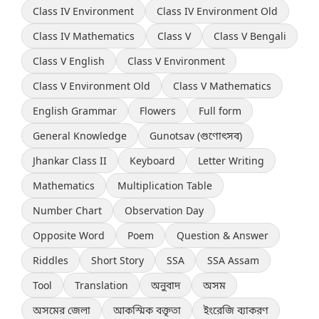
Class IV Environment
Class IV Environment Old
Class IV Mathematics
Class V
Class V Bengali
Class V English
Class V Environment
Class V Environment Old
Class V Mathematics
English Grammar
Flowers
Full form
General Knowledge
Gunotsav (গুণোৎসব)
Jhankar Class II
Keyboard
Letter Writing
Mathematics
Multiplication Table
Number Chart
Observation Day
Opposite Word
Poem
Question & Answer
Riddles
Short Story
SSA
SSA Assam
Tool
Translation
অনুবাদ
অসম
অসমের জেলা
আকস্মিক বক্তৃতা
ইংরেজি ব্যাকরণ