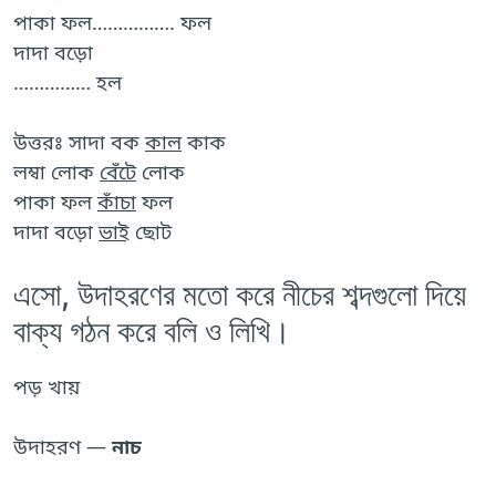
পাকা ফল……………. ফল
দাদা বড়ো
…………… হল
উত্তরঃ সাদা বক
কাল
কাক
লম্বা লোক
বেঁটে
লোক
পাকা ফল
কাঁচা
ফল
দাদা বড়ো
ভাই
ছোট
এসো, উদাহরণের মতো করে নীচের শব্দগুলো দিয়ে
বাক্য গঠন করে বলি ও লিখি।
পড়
খায়
উদাহরণ —
নাচ