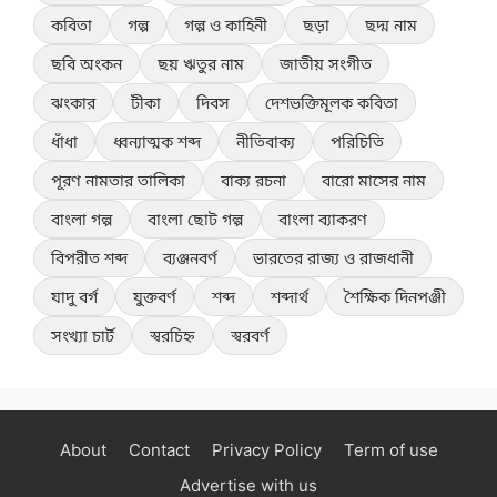
কবিতা
গল্প
গল্প ও কাহিনী
ছড়া
ছদ্ম নাম
ছবি অংকন
ছয় ঋতুর নাম
জাতীয় সংগীত
ঝংকার
টীকা
দিবস
দেশভক্তিমূলক কবিতা
ধাঁধা
ধ্বন্যাত্মক শব্দ
নীতিবাক্য
পরিচিতি
পূরণ নামতার তালিকা
বাক্য রচনা
বারো মাসের নাম
বাংলা গল্প
বাংলা ছোট গল্প
বাংলা ব্যাকরণ
বিপরীত শব্দ
ব্যঞ্জনবর্ণ
ভারতের রাজ্য ও রাজধানী
যাদু বর্গ
যুক্তবর্ণ
শব্দ
শব্দার্থ
শৈক্ষিক দিনপঞ্জী
সংখ্যা চার্ট
স্বরচিহ্ন
স্বরবর্ণ
About
Contact
Privacy Policy
Term of use
Advertise with us