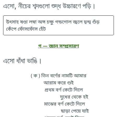
এসো, নীচের শব্দগুলো শুদ্ধ উচ্চারণে পড়ি।
উৎসাহ ষণ্ডা লম্বা অঙ্গ চক্ষু গন্ডগোল জ্বলে দ্বন্দ্ব শুঁড়
কেঁপে ফোঁসফোঁস হেঁট
গ — জ্ঞান সম্প্রসারণ
এসো ধাঁধা ভাঙি।
( ক ) তিন বর্ণের নামটি আমার
আরাম করে শুই
প্রথম বর্ণ কেটে দিলে
দুধের থেকে হই
মাঝের বর্ণ কেটে দিলে
ছাড়া পেয়ে যাই