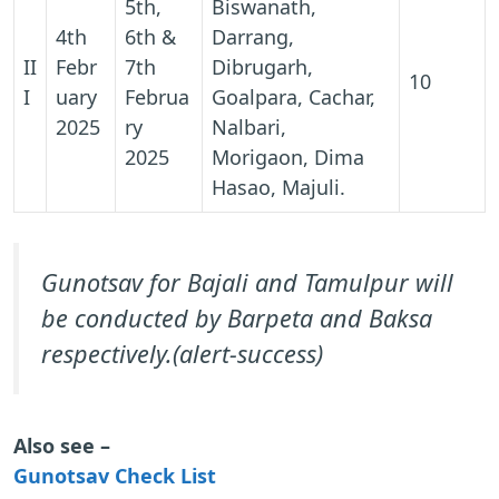
5th,
Biswanath,
4th
6th &
Darrang,
II
Febr
7th
Dibrugarh,
10
I
uary
Februa
Goalpara, Cachar,
2025
ry
Nalbari,
2025
Morigaon, Dima
Hasao, Majuli.
Gunotsav for Bajali and Tamulpur will
be conducted by Barpeta and Baksa
respectively.(alert-success)
Also see –
Gunotsav Check List