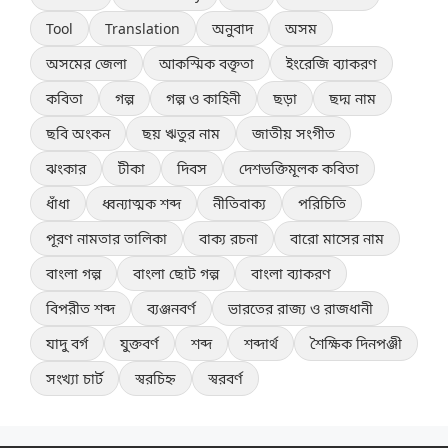
Tool
Translation
অনুবাদ
অসম
অসমের জেলা
আকস্মিক বক্তৃতা
ইংরেজি ব্যাকরণ
কবিতা
গল্প
গল্প ও কাহিনী
ছড়া
ছদ্ম নাম
ছবি অংকন
ছয় ঋতুর নাম
জাতীয় সংগীত
ঝংকার
টীকা
দিবস
দেশভক্তিমূলক কবিতা
ধাঁধা
ধ্বন্যাত্মক শব্দ
নীতিবাক্য
পরিচিতি
পূরণ নামতার তালিকা
বাক্য রচনা
বারো মাসের নাম
বাংলা গল্প
বাংলা ছোট গল্প
বাংলা ব্যাকরণ
বিপরীত শব্দ
ব্যঞ্জনবর্ণ
ভারতের রাজ্য ও রাজধানী
যাদু বর্গ
যুক্তবর্ণ
শব্দ
শব্দার্থ
শৈক্ষিক দিনপঞ্জী
সংখ্যা চার্ট
স্বরচিহ্ন
স্বরবর্ণ