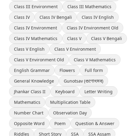
Class III Environment
Class III Mathematics
Class IV
Class IV Bengali
Class IV English
Class IV Environment
Class IV Environment Old
Class IV Mathematics
Class V
Class V Bengali
Class V English
Class V Environment
Class V Environment Old
Class V Mathematics
English Grammar
Flowers
Full form
General Knowledge
Gunotsav (গুণোৎসব)
Jhankar Class II
Keyboard
Letter Writing
Mathematics
Multiplication Table
Number Chart
Observation Day
Opposite Word
Poem
Question & Answer
Riddles
Short Story
SSA
SSA Assam