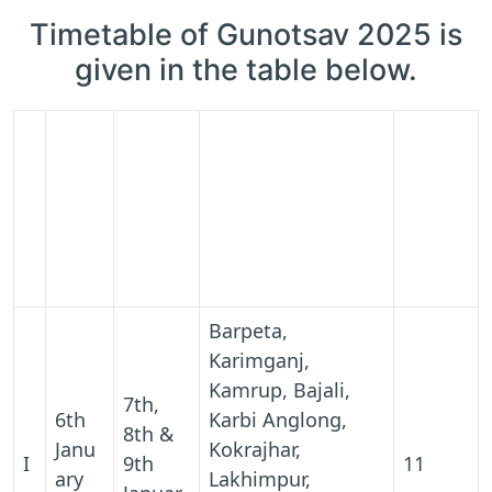
Timetable of Gunotsav 2025 is
given in the table below.
Date
Dates
P
No. Of
of
of
h
Distric
Self
Extern
a
Name of Districts
t to be
Eval
al
s
covere
uati
Evalua
e
d
on
tion
Barpeta,
Karimganj,
Kamrup, Bajali,
7th,
6th
Karbi Anglong,
8th &
Janu
Kokrajhar,
I
9th
11
ary
Lakhimpur,