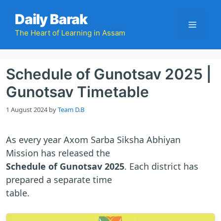
Skip
Daily Barak
to
Menu
content
The Heart of Learning in Assam
Schedule of Gunotsav 2025 |
Gunotsav Timetable
1 August 2024
by
Team D.B
As every year Axom Sarba Siksha Abhiyan
Mission has released the
Schedule of Gunotsav 2025
. Each district has
prepared a separate time
table.