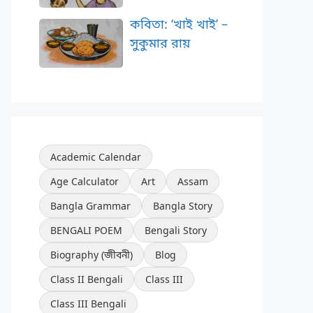
কবিতা: ‘খাই খাই’ –
সুকুমার রায়
Academic Calendar
Age Calculator
Art
Assam
Bangla Grammar
Bangla Story
BENGALI POEM
Bengali Story
Biography (জীবনী)
Blog
Class II Bengali
Class III
Class III Bengali