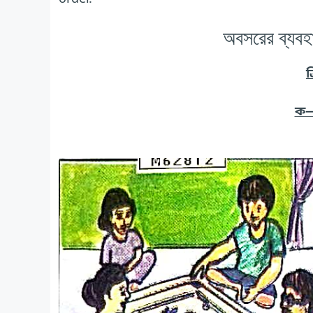
অবসরের ব্যবহা
ক
ক—