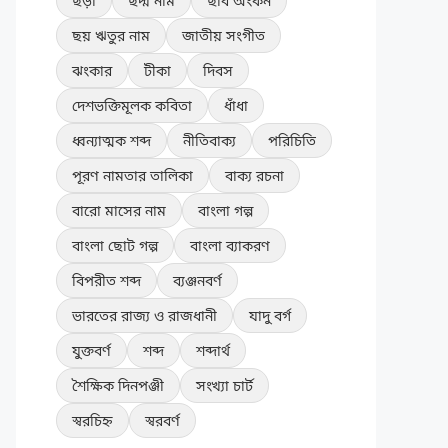
ছড়া
ছদ্ম নাম
ছবি অংকন
ছয় ঋতুর নাম
জাতীয় সংগীত
ঝংকার
টীকা
দিবস
দেশভক্তিমূলক কবিতা
ধাঁধা
ধ্বন্যাত্মক শব্দ
নীতিবাক্য
পরিচিতি
পূরণ নামতার তালিকা
বাক্য রচনা
বারো মাসের নাম
বাংলা গল্প
বাংলা ছোট গল্প
বাংলা ব্যাকরণ
বিপরীত শব্দ
ব্যঞ্জনবর্ণ
ভারতের রাজ্য ও রাজধানী
যাদু বর্গ
যুক্তবর্ণ
শব্দ
শব্দার্থ
শৈক্ষিক দিনপঞ্জী
সংখ্যা চার্ট
স্বরচিহ্ন
স্বরবর্ণ