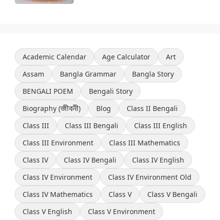
Academic Calendar
Age Calculator
Art
Assam
Bangla Grammar
Bangla Story
BENGALI POEM
Bengali Story
Biography (জীবনী)
Blog
Class II Bengali
Class III
Class III Bengali
Class III English
Class III Environment
Class III Mathematics
Class IV
Class IV Bengali
Class IV English
Class IV Environment
Class IV Environment Old
Class IV Mathematics
Class V
Class V Bengali
Class V English
Class V Environment