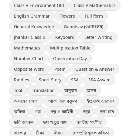
Class V Environment Old
Class V Mathematics
English Grammar
Flowers
Full form
General Knowledge
Gunotsav (গুণোৎসব)
Jhankar Class II
Keyboard
Letter Writing
Mathematics
Multiplication Table
Number Chart
Observation Day
Opposite Word
Poem
Question & Answer
Riddles
Short Story
SSA
SSA Assam
Tool
Translation
অনুবাদ
অসম
অসমের জেলা
আকস্মিক বক্তৃতা
ইংরেজি ব্যাকরণ
কবিতা
গল্প
গল্প ও কাহিনী
ছড়া
ছদ্ম নাম
ছবি অংকন
ছয় ঋতুর নাম
জাতীয় সংগীত
ঝংকার
টীকা
দিবস
দেশভক্তিমূলক কবিতা