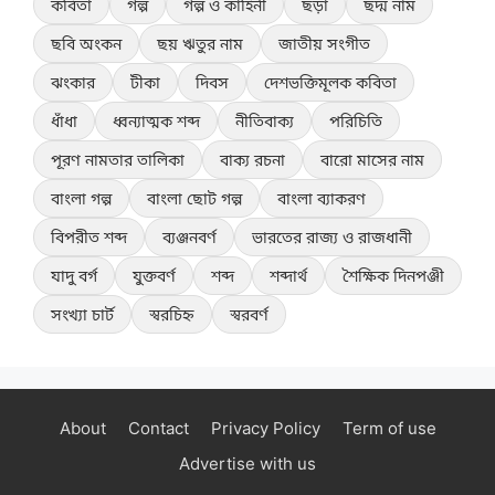
কবিতা
গল্প
গল্প ও কাহিনী
ছড়া
ছদ্ম নাম
ছবি অংকন
ছয় ঋতুর নাম
জাতীয় সংগীত
ঝংকার
টীকা
দিবস
দেশভক্তিমূলক কবিতা
ধাঁধা
ধ্বন্যাত্মক শব্দ
নীতিবাক্য
পরিচিতি
পূরণ নামতার তালিকা
বাক্য রচনা
বারো মাসের নাম
বাংলা গল্প
বাংলা ছোট গল্প
বাংলা ব্যাকরণ
বিপরীত শব্দ
ব্যঞ্জনবর্ণ
ভারতের রাজ্য ও রাজধানী
যাদু বর্গ
যুক্তবর্ণ
শব্দ
শব্দার্থ
শৈক্ষিক দিনপঞ্জী
সংখ্যা চার্ট
স্বরচিহ্ন
স্বরবর্ণ
About
Contact
Privacy Policy
Term of use
Advertise with us