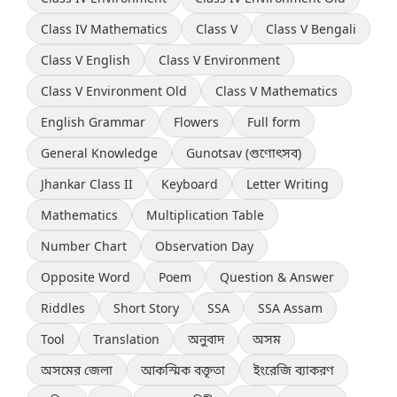
Class IV Mathematics
Class V
Class V Bengali
Class V English
Class V Environment
Class V Environment Old
Class V Mathematics
English Grammar
Flowers
Full form
General Knowledge
Gunotsav (গুণোৎসব)
Jhankar Class II
Keyboard
Letter Writing
Mathematics
Multiplication Table
Number Chart
Observation Day
Opposite Word
Poem
Question & Answer
Riddles
Short Story
SSA
SSA Assam
Tool
Translation
অনুবাদ
অসম
অসমের জেলা
আকস্মিক বক্তৃতা
ইংরেজি ব্যাকরণ