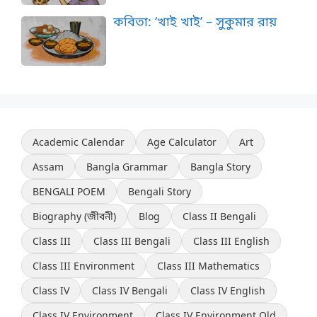
কবিতা: ‘খাই খাই’ – সুকুমার রায়
Academic Calendar
Age Calculator
Art
Assam
Bangla Grammar
Bangla Story
BENGALI POEM
Bengali Story
Biography (জীবনী)
Blog
Class II Bengali
Class III
Class III Bengali
Class III English
Class III Environment
Class III Mathematics
Class IV
Class IV Bengali
Class IV English
Class IV Environment
Class IV Environment Old