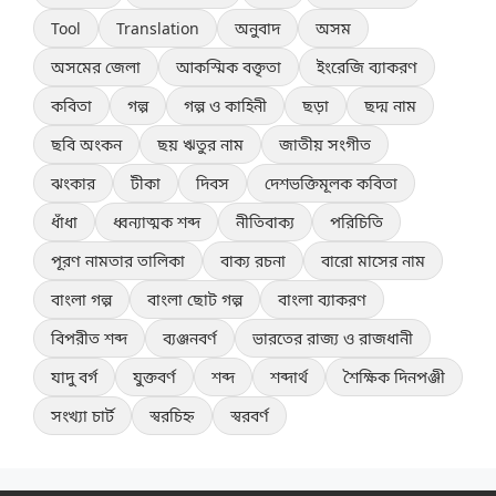
Tool
Translation
অনুবাদ
অসম
অসমের জেলা
আকস্মিক বক্তৃতা
ইংরেজি ব্যাকরণ
কবিতা
গল্প
গল্প ও কাহিনী
ছড়া
ছদ্ম নাম
ছবি অংকন
ছয় ঋতুর নাম
জাতীয় সংগীত
ঝংকার
টীকা
দিবস
দেশভক্তিমূলক কবিতা
ধাঁধা
ধ্বন্যাত্মক শব্দ
নীতিবাক্য
পরিচিতি
পূরণ নামতার তালিকা
বাক্য রচনা
বারো মাসের নাম
বাংলা গল্প
বাংলা ছোট গল্প
বাংলা ব্যাকরণ
বিপরীত শব্দ
ব্যঞ্জনবর্ণ
ভারতের রাজ্য ও রাজধানী
যাদু বর্গ
যুক্তবর্ণ
শব্দ
শব্দার্থ
শৈক্ষিক দিনপঞ্জী
সংখ্যা চার্ট
স্বরচিহ্ন
স্বরবর্ণ