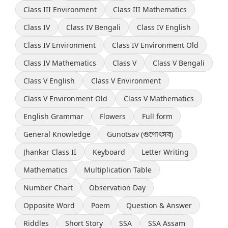
Class III Environment
Class III Mathematics
Class IV
Class IV Bengali
Class IV English
Class IV Environment
Class IV Environment Old
Class IV Mathematics
Class V
Class V Bengali
Class V English
Class V Environment
Class V Environment Old
Class V Mathematics
English Grammar
Flowers
Full form
General Knowledge
Gunotsav (গুণোৎসব)
Jhankar Class II
Keyboard
Letter Writing
Mathematics
Multiplication Table
Number Chart
Observation Day
Opposite Word
Poem
Question & Answer
Riddles
Short Story
SSA
SSA Assam