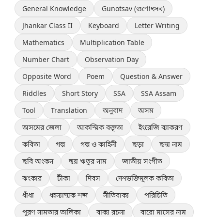
General Knowledge
Gunotsav (গুণোৎসব)
Jhankar Class II
Keyboard
Letter Writing
Mathematics
Multiplication Table
Number Chart
Observation Day
Opposite Word
Poem
Question & Answer
Riddles
Short Story
SSA
SSA Assam
Tool
Translation
অনুবাদ
অসম
অসমের জেলা
আকস্মিক বক্তৃতা
ইংরেজি ব্যাকরণ
কবিতা
গল্প
গল্প ও কাহিনী
ছড়া
ছদ্ম নাম
ছবি অংকন
ছয় ঋতুর নাম
জাতীয় সংগীত
ঝংকার
টীকা
দিবস
দেশভক্তিমূলক কবিতা
ধাঁধা
ধ্বন্যাত্মক শব্দ
নীতিবাক্য
পরিচিতি
পূরণ নামতার তালিকা
বাক্য রচনা
বারো মাসের নাম