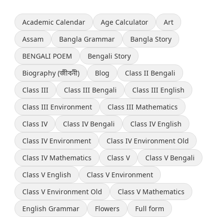
Academic Calendar
Age Calculator
Art
Assam
Bangla Grammar
Bangla Story
BENGALI POEM
Bengali Story
Biography (জীবনী)
Blog
Class II Bengali
Class III
Class III Bengali
Class III English
Class III Environment
Class III Mathematics
Class IV
Class IV Bengali
Class IV English
Class IV Environment
Class IV Environment Old
Class IV Mathematics
Class V
Class V Bengali
Class V English
Class V Environment
Class V Environment Old
Class V Mathematics
English Grammar
Flowers
Full form