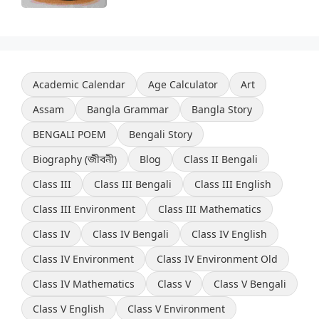
Academic Calendar
Age Calculator
Art
Assam
Bangla Grammar
Bangla Story
BENGALI POEM
Bengali Story
Biography (জীবনী)
Blog
Class II Bengali
Class III
Class III Bengali
Class III English
Class III Environment
Class III Mathematics
Class IV
Class IV Bengali
Class IV English
Class IV Environment
Class IV Environment Old
Class IV Mathematics
Class V
Class V Bengali
Class V English
Class V Environment