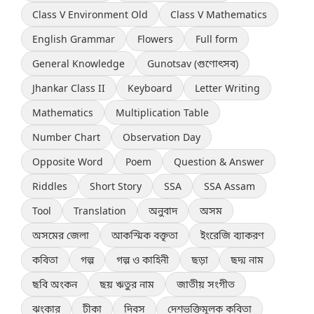
Class V Environment Old
Class V Mathematics
English Grammar
Flowers
Full form
General Knowledge
Gunotsav (গুণোৎসব)
Jhankar Class II
Keyboard
Letter Writing
Mathematics
Multiplication Table
Number Chart
Observation Day
Opposite Word
Poem
Question & Answer
Riddles
Short Story
SSA
SSA Assam
Tool
Translation
অনুবাদ
অসম
অসমের জেলা
আকস্মিক বক্তৃতা
ইংরেজি ব্যাকরণ
কবিতা
গল্প
গল্প ও কাহিনী
ছড়া
ছদ্ম নাম
ছবি অংকন
ছয় ঋতুর নাম
জাতীয় সংগীত
ঝংকার
টীকা
দিবস
দেশভক্তিমূলক কবিতা