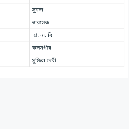
সুনন্দ
জরাসন্ধ
প্র. না. বি
কলমগীর
সুমিত্রা দেবী