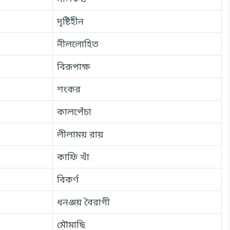
দৃষ্টিহীন
নীললোহিত
বিরূপাক্ষ
শংকর
কালপেঁচা
লীলাময় রায়
কাফি খাঁ
বিকর্ণ
ধনঞ্জয় বৈরাগী
মৌমাছি