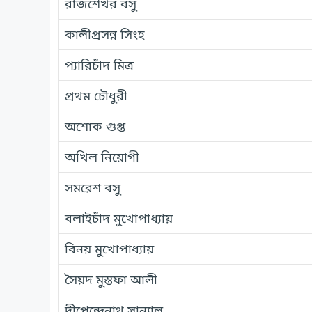
রাজশেখর বসু
কালীপ্রসন্ন সিংহ
প্যারিচাঁদ মিত্র
প্রথম চৌধুরী
অশোক গুপ্ত
অখিল নিয়োগী
সমরেশ বসু
বলাইচাঁদ মুখোপাধ্যায়
বিনয় মুখোপাধ্যায়
সৈয়দ মুস্তফা আলী
দীপেন্দেনাথ সান্যাল