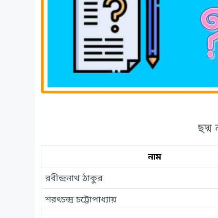
ছদ্ম
নাম
রবীন্দ্রনাথ ঠাকুর
শরৎচন্দ্র চট্টোপাধ্যায়