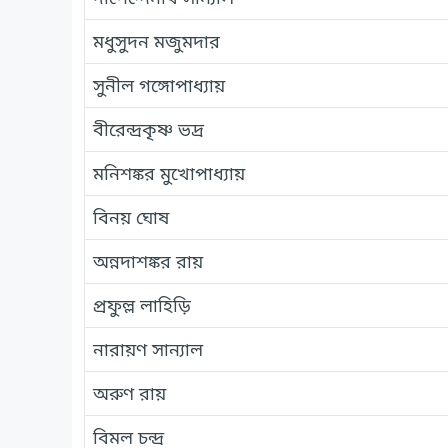
মধুসুদন মজুমদার
সুনীল গঙ্গোপাধ্যায়
বীরেন্দ্রকৃষ্ণ ভদ্র
মনিশঙ্কর মুখোপাধ্যায়
বিনয় ঘোষ
অন্নদাশঙ্কর রায়
প্রফুল্ল লাহিড়ি
নারায়ণ সান্যাল
অরুণ রায়
বিমল চন্দ্র