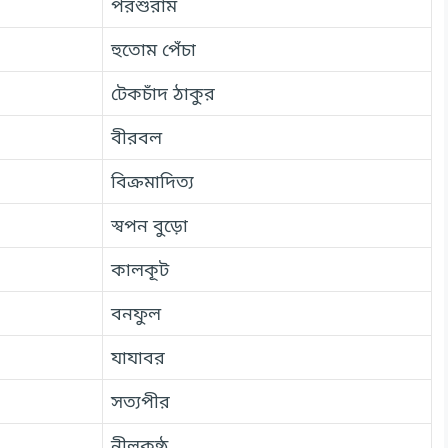
পরশুরাম
হুতোম পেঁচা
টেকচাঁদ ঠাকুর
বীরবল
বিক্রমাদিত্য
স্বপন বুড়ো
কালকূট
বনফুল
যাযাবর
সত্যপীর
নীলকন্ঠ