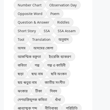
Number Chart
Observation Day
Opposite Word
Poem
Question & Answer
Riddles
Short Story
SSA
SSA Assam
Tool
Translation
অনুবাদ
অসম
অসমের জেলা
আকস্মিক বক্তৃতা
ইংরেজি ব্যাকরণ
কবিতা
গল্প
গল্প ও কাহিনী
ছড়া
ছদ্ম নাম
ছবি অংকন
ছয় ঋতুর নাম
জাতীয় সংগীত
ঝংকার
টীকা
দিবস
দেশভক্তিমূলক কবিতা
ধাঁধা
ধ্বন্যাত্মক শব্দ
নীতিবাক্য
পরিচিতি