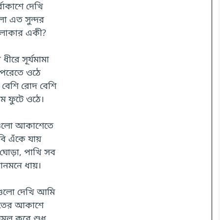
র্বাকাশে দেখি
লা এত সুন্দর
লাকার একী?
 ধীরে সূর্যমামা
পরেতে ওঠে
বেশি রোদ বেশি
ম ফুটে ওঠে।
ুলো আকাশেতে
বি এঁকে যায়
 ঘোড়া, পাখি সব
নমনে ধায়।
গুলো দেখি আমি
তের আকাশে
মল করে শুধু