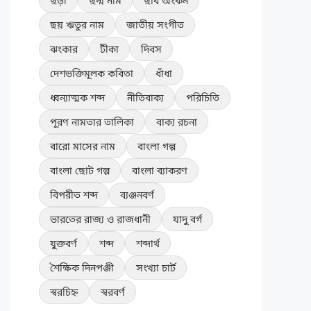
ছড়া
ছদ্ম নাম
ছবি অংকন
ছয় ঋতুর নাম
জাতীয় সংগীত
ঝংকার
টীকা
দিবস
দেশভক্তিমূলক কবিতা
ধাঁধা
ধ্বন্যাত্মক শব্দ
নীতিবাক্য
পরিচিতি
পূরণ নামতার তালিকা
বাক্য রচনা
বারো মাসের নাম
বাংলা গল্প
বাংলা ছোট গল্প
বাংলা ব্যাকরণ
বিপরীত শব্দ
ব্যঞ্জনবর্ণ
ভারতের রাজ্য ও রাজধানী
যাদু বর্গ
যুক্তবর্ণ
শব্দ
শব্দার্থ
শৈক্ষিক দিনপঞ্জী
সংখ্যা চার্ট
স্বরচিহ্ন
স্বরবর্ণ