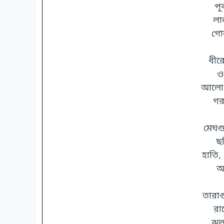
পূ
লা
গো
ধীরে
ও
আলো 
গর
মেঘগ
ছ
হাতি,
আ
তারা
রা
ঝল