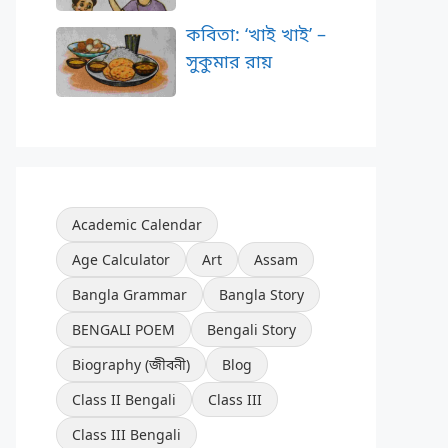
কবিতা: ‘খাই খাই’ –
সুকুমার রায়
Academic Calendar
Age Calculator
Art
Assam
Bangla Grammar
Bangla Story
BENGALI POEM
Bengali Story
Biography (জীবনী)
Blog
Class II Bengali
Class III
Class III Bengali