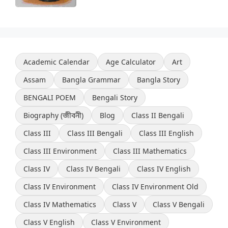
Academic Calendar
Age Calculator
Art
Assam
Bangla Grammar
Bangla Story
BENGALI POEM
Bengali Story
Biography (জীবনী)
Blog
Class II Bengali
Class III
Class III Bengali
Class III English
Class III Environment
Class III Mathematics
Class IV
Class IV Bengali
Class IV English
Class IV Environment
Class IV Environment Old
Class IV Mathematics
Class V
Class V Bengali
Class V English
Class V Environment