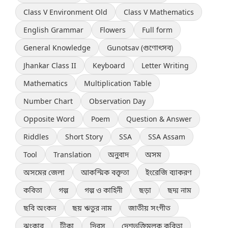
Class V Environment Old
Class V Mathematics
English Grammar
Flowers
Full form
General Knowledge
Gunotsav (গুণোৎসব)
Jhankar Class II
Keyboard
Letter Writing
Mathematics
Multiplication Table
Number Chart
Observation Day
Opposite Word
Poem
Question & Answer
Riddles
Short Story
SSA
SSA Assam
Tool
Translation
অনুবাদ
অসম
অসমের জেলা
আকস্মিক বক্তৃতা
ইংরেজি ব্যাকরণ
কবিতা
গল্প
গল্প ও কাহিনী
ছড়া
ছদ্ম নাম
ছবি অংকন
ছয় ঋতুর নাম
জাতীয় সংগীত
ঝংকার
টীকা
দিবস
দেশভক্তিমূলক কবিতা