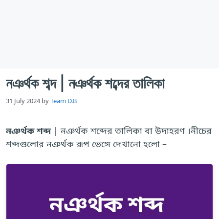
নঞর্থক শব্দ | নঞর্থক শব্দের তালিকা
31 July 2024
by
Team D.B
নঞর্থক শব্দ
| নঞর্থক শব্দের তালিকা বা উদাহরণ ।নীচের
শব্দগুলোর নঞর্থক রূপ ভেঙ্গে দেখানো হলো –