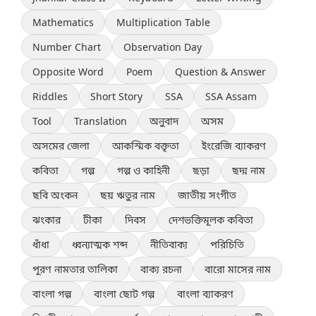
Mathematics
Multiplication Table
Number Chart
Observation Day
Opposite Word
Poem
Question & Answer
Riddles
Short Story
SSA
SSA Assam
Tool
Translation
অনুবাদ
অসম
অসমের জেলা
আকস্মিক বক্তৃতা
ইংরেজি ব্যাকরণ
কবিতা
গল্প
গল্প ও কাহিনী
ছড়া
ছদ্ম নাম
ছবি অংকন
ছয় ঋতুর নাম
জাতীয় সংগীত
ঝংকার
টীকা
দিবস
দেশভক্তিমূলক কবিতা
ধাঁধা
ধ্বন্যাত্মক শব্দ
নীতিবাক্য
পরিচিতি
পূরণ নামতার তালিকা
বাক্য রচনা
বারো মাসের নাম
বাংলা গল্প
বাংলা ছোট গল্প
বাংলা ব্যাকরণ