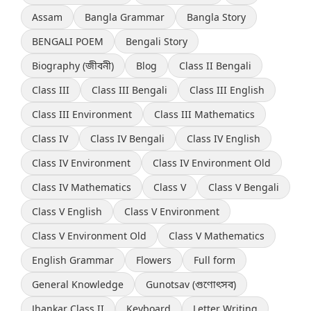
Assam
Bangla Grammar
Bangla Story
BENGALI POEM
Bengali Story
Biography (জীবনী)
Blog
Class II Bengali
Class III
Class III Bengali
Class III English
Class III Environment
Class III Mathematics
Class IV
Class IV Bengali
Class IV English
Class IV Environment
Class IV Environment Old
Class IV Mathematics
Class V
Class V Bengali
Class V English
Class V Environment
Class V Environment Old
Class V Mathematics
English Grammar
Flowers
Full form
General Knowledge
Gunotsav (গুণোৎসব)
Jhankar Class II
Keyboard
Letter Writing