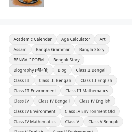
Academic Calendar
Age Calculator
Art
Assam
Bangla Grammar
Bangla Story
BENGALI POEM
Bengali Story
Biography (জীবনী)
Blog
Class II Bengali
Class III
Class III Bengali
Class III English
Class III Environment
Class III Mathematics
Class IV
Class IV Bengali
Class IV English
Class IV Environment
Class IV Environment Old
Class IV Mathematics
Class V
Class V Bengali
Class V English
Class V Environment