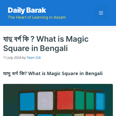
Skip
Daily Barak
to
Menu
content
The Heart of Learning in Assam
যাদু বর্গ কি ? What is Magic
Square in Bengali
11 July 2024
by
Team D.B
যাদু বর্গ কি? What is Magic Square in Bengali