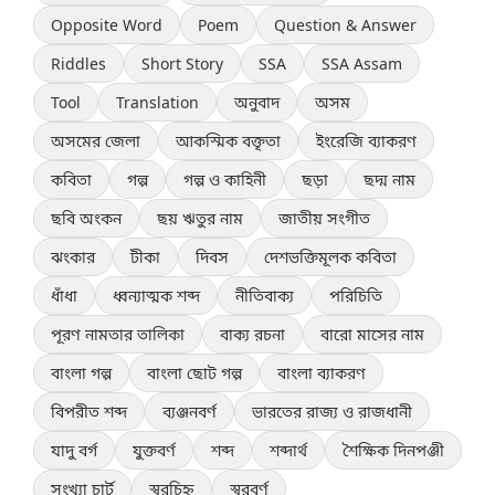
Opposite Word
Poem
Question & Answer
Riddles
Short Story
SSA
SSA Assam
Tool
Translation
অনুবাদ
অসম
অসমের জেলা
আকস্মিক বক্তৃতা
ইংরেজি ব্যাকরণ
কবিতা
গল্প
গল্প ও কাহিনী
ছড়া
ছদ্ম নাম
ছবি অংকন
ছয় ঋতুর নাম
জাতীয় সংগীত
ঝংকার
টীকা
দিবস
দেশভক্তিমূলক কবিতা
ধাঁধা
ধ্বন্যাত্মক শব্দ
নীতিবাক্য
পরিচিতি
পূরণ নামতার তালিকা
বাক্য রচনা
বারো মাসের নাম
বাংলা গল্প
বাংলা ছোট গল্প
বাংলা ব্যাকরণ
বিপরীত শব্দ
ব্যঞ্জনবর্ণ
ভারতের রাজ্য ও রাজধানী
যাদু বর্গ
যুক্তবর্ণ
শব্দ
শব্দার্থ
শৈক্ষিক দিনপঞ্জী
সংখ্যা চার্ট
স্বরচিহ্ন
স্বরবর্ণ