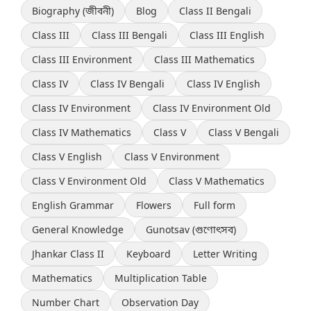
Biography (জীবনী)
Blog
Class II Bengali
Class III
Class III Bengali
Class III English
Class III Environment
Class III Mathematics
Class IV
Class IV Bengali
Class IV English
Class IV Environment
Class IV Environment Old
Class IV Mathematics
Class V
Class V Bengali
Class V English
Class V Environment
Class V Environment Old
Class V Mathematics
English Grammar
Flowers
Full form
General Knowledge
Gunotsav (গুণোৎসব)
Jhankar Class II
Keyboard
Letter Writing
Mathematics
Multiplication Table
Number Chart
Observation Day