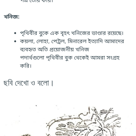
খনিজ:
পৃথিবীর বুকে এক বৃহৎ খনিজের ভাণ্ডার রয়েছে।
কয়লা, লোহা, পেট্রল, মিনারেল ইত্যাদি আমাদের
ব্যবহৃত অতি প্রয়োজনীয় খনিজ
পদার্থগুলো পৃথিবীর বুক থেকেই আমরা সংগ্রহ
করি।
ছবি দেখো ও বলো।