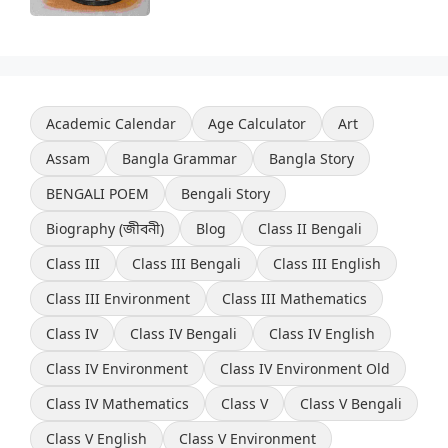
Academic Calendar
Age Calculator
Art
Assam
Bangla Grammar
Bangla Story
BENGALI POEM
Bengali Story
Biography (জীবনী)
Blog
Class II Bengali
Class III
Class III Bengali
Class III English
Class III Environment
Class III Mathematics
Class IV
Class IV Bengali
Class IV English
Class IV Environment
Class IV Environment Old
Class IV Mathematics
Class V
Class V Bengali
Class V English
Class V Environment