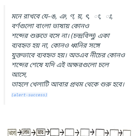
মনে রাখবে যে–ঙ, ঞ, ণ, য়, ৎ, ং, ঃ,
বর্ণগুলো বাংলা ভাষায় কোনও
শব্দের শুরুতে বসে না। (চন্দ্রবিন্দু) একা
ব্যবহৃত হয় না, কোনও ধ্বনির সঙ্গে
যুক্তভাবে ব্যবহৃত হয়। অতএব নীচের কোনও
শব্দের শেষে যদি এই অক্ষরগুলো চলে
আসে,
তাহলে খেলাটি আবার প্রথম থেকে শুরু হবে।
(alert-success)