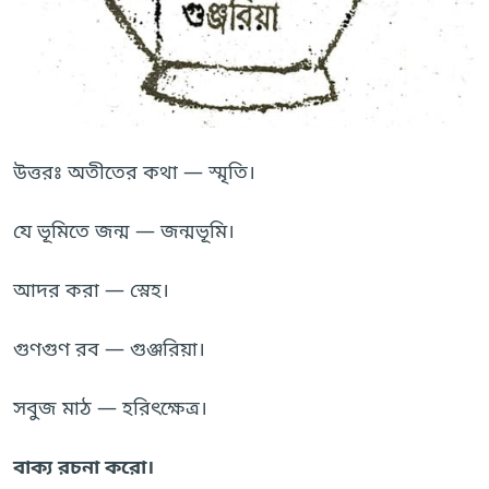
উত্তরঃ অতীতের কথা — স্মৃতি।
যে ভূমিতে জন্ম — জন্মভূমি।
আদর করা — স্নেহ।
গুণগুণ রব — গুঞ্জরিয়া।
সবুজ মাঠ — হরিৎক্ষেত্র।
বাক্য রচনা করো।