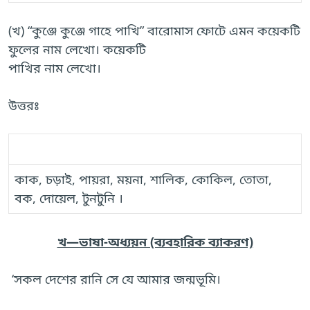
(খ) “কুঞ্জে কুঞ্জে গাহে পাখি” বারোমাস ফোটে এমন কয়েকটি
ফুলের নাম লেখো। কয়েকটি
পাখির নাম লেখো।
উত্তরঃ
পাখির তালিকা
কাক,
চড়াই, পায়রা
, 
ময়না,
শালিক, কোকিল
, 
তোতা,
বক, দোয়েল, টুনটুনি ।
খ—ভাষা-অধ্যয়ন (ব্যবহারিক ব্যাকরণ)
‘সকল দেশের রানি সে যে আমার জন্মভূমি।