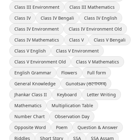
Class III Environment
Class III Mathematics
Class IV
Class IV Bengali
Class IV English
Class IV Environment
Class IV Environment Old
Class IV Mathematics
Class V
Class V Bengali
Class V English
Class V Environment
Class V Environment Old
Class V Mathematics
English Grammar
Flowers
Full form
General Knowledge
Gunotsav (গুণোৎসব)
Jhankar Class II
Keyboard
Letter Writing
Mathematics
Multiplication Table
Number Chart
Observation Day
Opposite Word
Poem
Question & Answer
Riddles
Short Story
SSA
SSA Assam