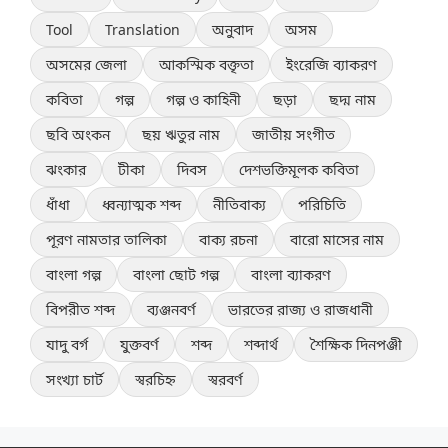
Tool
Translation
অনুবাদ
অসম
অসমের জেলা
আকস্মিক বক্তৃতা
ইংরেজি ব্যাকরণ
কবিতা
গল্প
গল্প ও কাহিনী
ছড়া
ছদ্ম নাম
ছবি অংকন
ছয় ঋতুর নাম
জাতীয় সংগীত
ঝংকার
টীকা
দিবস
দেশভক্তিমূলক কবিতা
ধাঁধা
ধ্বন্যাত্মক শব্দ
নীতিবাক্য
পরিচিতি
পূরণ নামতার তালিকা
বাক্য রচনা
বারো মাসের নাম
বাংলা গল্প
বাংলা ছোট গল্প
বাংলা ব্যাকরণ
বিপরীত শব্দ
ব্যঞ্জনবর্ণ
ভারতের রাজ্য ও রাজধানী
যাদু বর্গ
যুক্তবর্ণ
শব্দ
শব্দার্থ
শৈক্ষিক দিনপঞ্জী
সংখ্যা চার্ট
স্বরচিহ্ন
স্বরবর্ণ