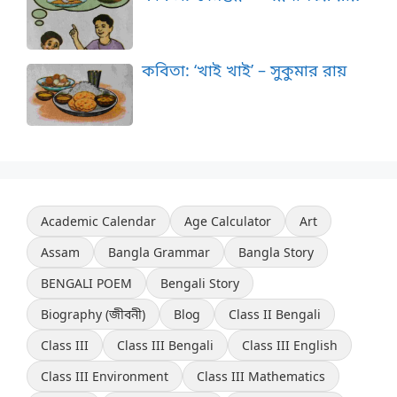
কবিতা: ‘খাই খাই’ – সুকুমার রায়
Academic Calendar
Age Calculator
Art
Assam
Bangla Grammar
Bangla Story
BENGALI POEM
Bengali Story
Biography (জীবনী)
Blog
Class II Bengali
Class III
Class III Bengali
Class III English
Class III Environment
Class III Mathematics