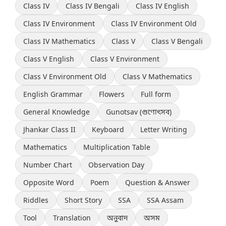
Class IV
Class IV Bengali
Class IV English
Class IV Environment
Class IV Environment Old
Class IV Mathematics
Class V
Class V Bengali
Class V English
Class V Environment
Class V Environment Old
Class V Mathematics
English Grammar
Flowers
Full form
General Knowledge
Gunotsav (গুণোৎসব)
Jhankar Class II
Keyboard
Letter Writing
Mathematics
Multiplication Table
Number Chart
Observation Day
Opposite Word
Poem
Question & Answer
Riddles
Short Story
SSA
SSA Assam
Tool
Translation
অনুবাদ
অসম