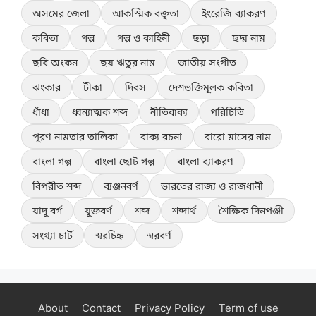
অসমের জেলা
আকস্মিক বক্তৃতা
ইংরেজি ব্যাকরণ
কবিতা
গল্প
গল্প ও কাহিনী
ছড়া
ছদ্ম নাম
ছবি অংকন
ছয় ঋতুর নাম
জাতীয় সংগীত
ঝংকার
টীকা
দিবস
দেশভক্তিমূলক কবিতা
ধাঁধা
ধ্বন্যাত্মক শব্দ
নীতিবাক্য
পরিচিতি
পূরণ নামতার তালিকা
বাক্য রচনা
বারো মাসের নাম
বাংলা গল্প
বাংলা ছোট গল্প
বাংলা ব্যাকরণ
বিপরীত শব্দ
ব্যঞ্জনবর্ণ
ভারতের রাজ্য ও রাজধানী
যাদু বর্গ
যুক্তবর্ণ
শব্দ
শব্দার্থ
শৈক্ষিক দিনপঞ্জী
সংখ্যা চার্ট
স্বরচিহ্ন
স্বরবর্ণ
About
Contact
Privacy Policy
Term of use