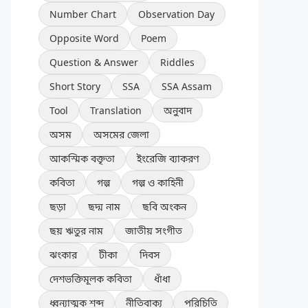
Number Chart
Observation Day
Opposite Word
Poem
Question & Answer
Riddles
Short Story
SSA
SSA Assam
Tool
Translation
অনুবাদ
অসম
অসমের জেলা
আকস্মিক বক্তৃতা
ইংরেজি ব্যাকরণ
কবিতা
গল্প
গল্প ও কাহিনী
ছড়া
ছদ্ম নাম
ছবি অংকন
ছয় ঋতুর নাম
জাতীয় সংগীত
ঝংকার
টীকা
দিবস
দেশভক্তিমূলক কবিতা
ধাঁধা
ধ্বন্যাত্মক শব্দ
নীতিবাক্য
পরিচিতি