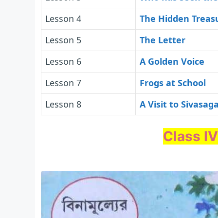
Lesson 4
The Hidden Treas
Lesson 5
The Letter
Lesson 6
A Golden Voice
Lesson 7
Frogs at School
Lesson 8
A Visit to Sivasag
Class IV 