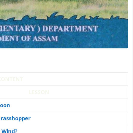
CONTENT
LESSON
Moon
Grasshopper
 Wind?