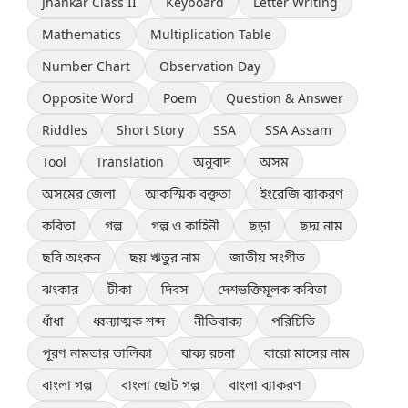
Jhankar Class II
Keyboard
Letter Writing
Mathematics
Multiplication Table
Number Chart
Observation Day
Opposite Word
Poem
Question & Answer
Riddles
Short Story
SSA
SSA Assam
Tool
Translation
অনুবাদ
অসম
অসমের জেলা
আকস্মিক বক্তৃতা
ইংরেজি ব্যাকরণ
কবিতা
গল্প
গল্প ও কাহিনী
ছড়া
ছদ্ম নাম
ছবি অংকন
ছয় ঋতুর নাম
জাতীয় সংগীত
ঝংকার
টীকা
দিবস
দেশভক্তিমূলক কবিতা
ধাঁধা
ধ্বন্যাত্মক শব্দ
নীতিবাক্য
পরিচিতি
পূরণ নামতার তালিকা
বাক্য রচনা
বারো মাসের নাম
বাংলা গল্প
বাংলা ছোট গল্প
বাংলা ব্যাকরণ