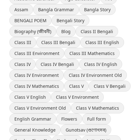
Assam
Bangla Grammar
Bangla Story
BENGALI POEM
Bengali Story
Biography (জীবনী)
Blog
Class II Bengali
Class III
Class III Bengali
Class III English
Class III Environment
Class III Mathematics
Class IV
Class IV Bengali
Class IV English
Class IV Environment
Class IV Environment Old
Class IV Mathematics
Class V
Class V Bengali
Class V English
Class V Environment
Class V Environment Old
Class V Mathematics
English Grammar
Flowers
Full form
General Knowledge
Gunotsav (গুণোৎসব)