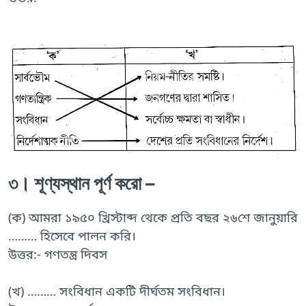
৩। শূণ্যস্থান পূর্ণ করো –
(ক) আমরা ১৯৫০ খ্রিস্টাব্দ থেকে প্রতি বছর ২৬শে জানুয়ারি
……… হিসেবে পালন করি।
উত্তর:- গণতন্ত্র দিবস
(খ) ……… সংবিধান একটি দীর্ঘতম সংবিধান।