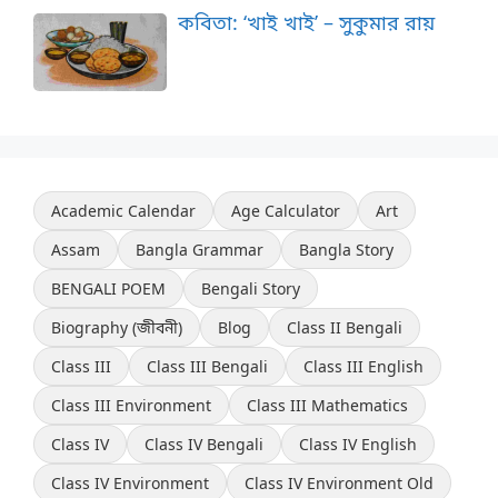
কবিতা: ‘খাই খাই’ – সুকুমার রায়
Academic Calendar
Age Calculator
Art
Assam
Bangla Grammar
Bangla Story
BENGALI POEM
Bengali Story
Biography (জীবনী)
Blog
Class II Bengali
Class III
Class III Bengali
Class III English
Class III Environment
Class III Mathematics
Class IV
Class IV Bengali
Class IV English
Class IV Environment
Class IV Environment Old