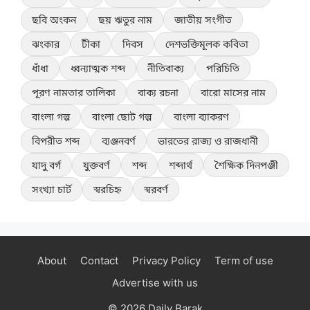
ছবি অংকন
ছয় ঋতুর নাম
জাতীয় সংগীত
ঝংকার
টীকা
দিবস
দেশভক্তিমূলক কবিতা
ধাঁধা
ধ্বন্যাত্মক শব্দ
নীতিবাক্য
পরিচিতি
পূরণ নামতার তালিকা
বাক্য রচনা
বারো মাসের নাম
বাংলা গল্প
বাংলা ছোট গল্প
বাংলা ব্যাকরণ
বিপরীত শব্দ
ব্যঞ্জনবর্ণ
ভারতের রাজ্য ও রাজধানী
যাদু বর্গ
যুক্তবর্ণ
শব্দ
শব্দার্থ
শৈক্ষিক দিনপঞ্জী
সংখ্যা চার্ট
স্বরচিহ্ন
স্বরবর্ণ
About
Contact
Privacy Policy
Term of use
Advertise with us
© 2026 Daily Barak