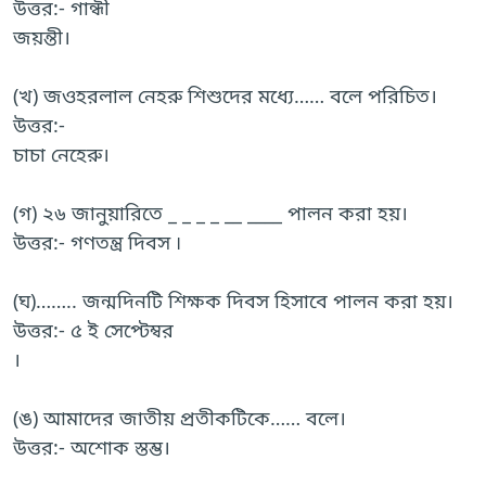
উত্তর:- গান্ধী
জয়ন্তী।
(খ) জওহরলাল নেহরু শিশুদের মধ্যে…… বলে পরিচিত।
উত্তর:-
চাচা নেহেরু।
(গ) ২৬ জানুয়ারিতে _ _ _ _ __ ____ পালন করা হয়।
উত্তর:- গণতন্ত্র দিবস ৷
(ঘ)…….. জন্মদিনটি শিক্ষক দিবস হিসাবে পালন করা হয়।
উত্তর:- ৫ ই সেপ্টেম্বর
।
(ঙ) আমাদের জাতীয় প্রতীকটিকে…… বলে।
উত্তর:- অশোক স্তম্ভ।