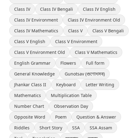
Class IV
Class IV Bengali
Class IV English
Class IV Environment
Class IV Environment Old
Class IV Mathematics
Class V
Class V Bengali
Class V English
Class V Environment
Class V Environment Old
Class V Mathematics
English Grammar
Flowers
Full form
General Knowledge
Gunotsav (গুণোৎসব)
Jhankar Class II
Keyboard
Letter Writing
Mathematics
Multiplication Table
Number Chart
Observation Day
Opposite Word
Poem
Question & Answer
Riddles
Short Story
SSA
SSA Assam