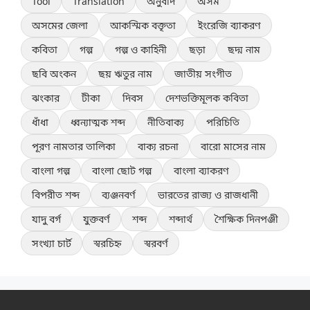
Tool
Translation
অনুবাদ
অসম
অসমের জেলা
আকস্মিক বক্তৃতা
ইংরেজি ব্যাকরণ
কবিতা
গল্প
গল্প ও কাহিনী
ছড়া
ছদ্ম নাম
ছবি অংকন
ছয় ঋতুর নাম
জাতীয় সংগীত
ঝংকার
টীকা
দিবস
দেশভক্তিমূলক কবিতা
ধাঁধা
ধ্বন্যাত্মক শব্দ
নীতিবাক্য
পরিচিতি
পূরণ নামতার তালিকা
বাক্য রচনা
বারো মাসের নাম
বাংলা গল্প
বাংলা ছোট গল্প
বাংলা ব্যাকরণ
বিপরীত শব্দ
ব্যঞ্জনবর্ণ
ভারতের রাজ্য ও রাজধানী
যাদু বর্গ
যুক্তবর্ণ
শব্দ
শব্দার্থ
শৈক্ষিক দিনপঞ্জী
সংখ্যা চার্ট
স্বরচিহ্ন
স্বরবর্ণ