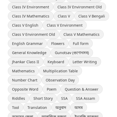
Class IV Environment
Class IV Environment Old
Class IV Mathematics
Class V
Class V Bengali
Class V English
Class V Environment
Class V Environment Old
Class V Mathematics
English Grammar
Flowers
Full form
General Knowledge
Gunotsav (গুণোৎসব)
Jhankar Class II
Keyboard
Letter Writing
Mathematics
Multiplication Table
Number Chart
Observation Day
Opposite Word
Poem
Question & Answer
Riddles
Short Story
SSA
SSA Assam
Tool
Translation
অনুবাদ
অসম
অসমের জেলা
আকস্মিক বক্তৃতা
ইংরেজি ব্যাকরণ