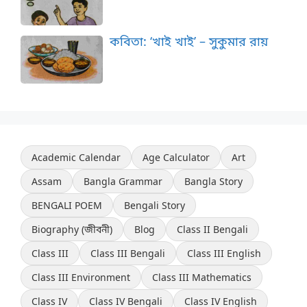
কবিতা: ‘খাই খাই’ – সুকুমার রায়
Academic Calendar
Age Calculator
Art
Assam
Bangla Grammar
Bangla Story
BENGALI POEM
Bengali Story
Biography (জীবনী)
Blog
Class II Bengali
Class III
Class III Bengali
Class III English
Class III Environment
Class III Mathematics
Class IV
Class IV Bengali
Class IV English