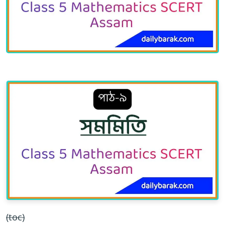
(toc)