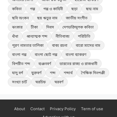
কবিতা
গল্প
গল্প ও কাহিনী
ছড়া
ছদ্ম নাম
ছবি অংকন
ছয় ঋতুর নাম
জাতীয় সংগীত
ঝংকার
টীকা
দিবস
দেশভক্তিমূলক কবিতা
ধাঁধা
ধ্বন্যাত্মক শব্দ
নীতিবাক্য
পরিচিতি
পূরণ নামতার তালিকা
বাক্য রচনা
বারো মাসের নাম
বাংলা গল্প
বাংলা ছোট গল্প
বাংলা ব্যাকরণ
বিপরীত শব্দ
ব্যঞ্জনবর্ণ
ভারতের রাজ্য ও রাজধানী
যাদু বর্গ
যুক্তবর্ণ
শব্দ
শব্দার্থ
শৈক্ষিক দিনপঞ্জী
সংখ্যা চার্ট
স্বরচিহ্ন
স্বরবর্ণ
About
Contact
Privacy Policy
Term of use