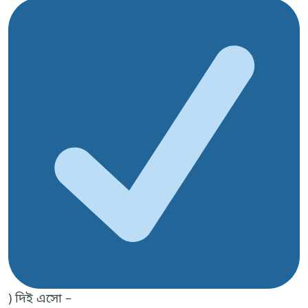
) দিই এসো –